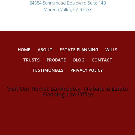
24384 Sunnymead Boulevard Suite 140
Moreno Valley, CA 92553
HOME
ABOUT
ESTATE PLANNING
WILLS
TRUSTS
PROBATE
BLOG
CONTACT
TESTIMONIALS
PRIVACY POLICY
Visit Our Hemet Bankruptcy, Probate & Estate
Planning Law Office