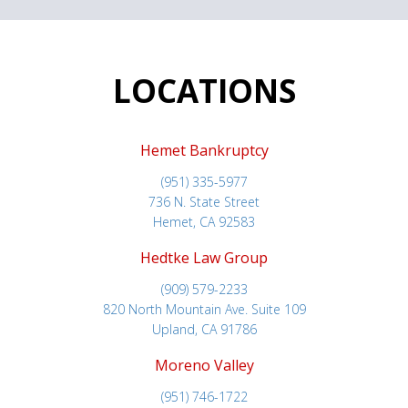
LOCATIONS
Hemet Bankruptcy
(951) 335-5977
736 N. State Street
Hemet, CA 92583
Hedtke Law Group
(909) 579-2233
820 North Mountain Ave. Suite 109
Upland, CA 91786
Moreno Valley
(951) 746-1722