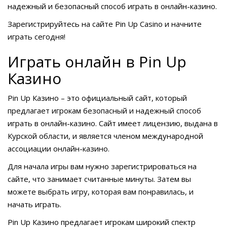
надежный и безопасный способ играть в онлайн-казино.
Зарегистрируйтесь на сайте Pin Up Casino и начните
играть сегодня!
Играть онлайн в Pin Up
Казино
Pin Up Казино – это официальный сайт, который
предлагает игрокам безопасный и надежный способ
играть в онлайн-казино. Сайт имеет лицензию, выдана в
Курской области, и является членом международной
ассоциации онлайн-казино.
Для начала игры вам нужно зарегистрироваться на
сайте, что занимает считанные минуты. Затем вы
можете выбрать игру, которая вам понравилась, и
начать играть.
Pin Up Казино предлагает игрокам широкий спектр