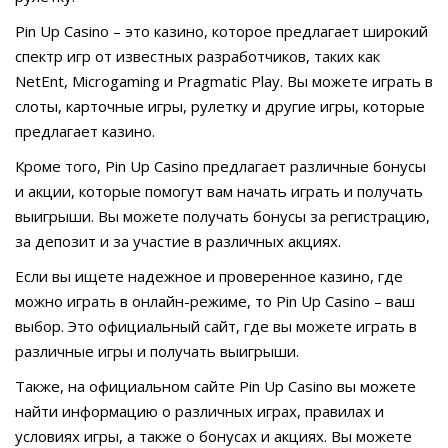
Pin Up Casino – это казино, которое предлагает широкий
спектр игр от известных разработчиков, таких как
NetEnt, Microgaming и Pragmatic Play. Вы можете играть в
слоты, карточные игры, рулетку и другие игры, которые
предлагает казино.
Кроме того, Pin Up Casino предлагает различные бонусы
и акции, которые помогут вам начать играть и получать
выигрыши. Вы можете получать бонусы за регистрацию,
за депозит и за участие в различных акциях.
Если вы ищете надежное и проверенное казино, где
можно играть в онлайн-режиме, то Pin Up Casino – ваш
выбор. Это официальный сайт, где вы можете играть в
различные игры и получать выигрыши.
Также, на официальном сайте Pin Up Casino вы можете
найти информацию о различных играх, правилах и
условиях игры, а также о бонусах и акциях. Вы можете