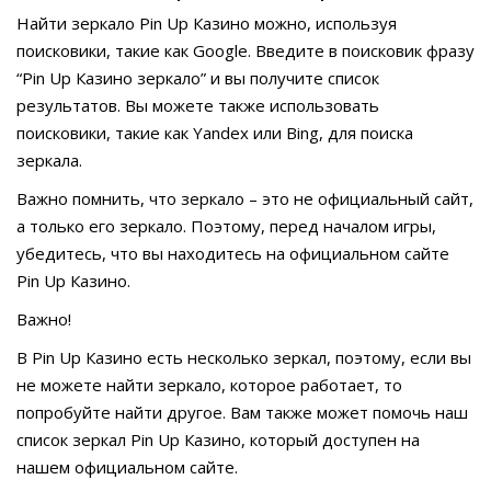
Найти зеркало Pin Up Казино можно, используя
поисковики, такие как Google. Введите в поисковик фразу
“Pin Up Казино зеркало” и вы получите список
результатов. Вы можете также использовать
поисковики, такие как Yandex или Bing, для поиска
зеркала.
Важно помнить, что зеркало – это не официальный сайт,
а только его зеркало. Поэтому, перед началом игры,
убедитесь, что вы находитесь на официальном сайте
Pin Up Казино.
Важно!
В Pin Up Казино есть несколько зеркал, поэтому, если вы
не можете найти зеркало, которое работает, то
попробуйте найти другое. Вам также может помочь наш
список зеркал Pin Up Казино, который доступен на
нашем официальном сайте.