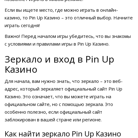
Если вы ищете место, где можно играть в онлайн-
казино, то Pin Up Казино – это отличный выбор. Начните
играть сегодня!
Важно! Перед началом игры убедитесь, что вы знакомы
с условиями и правилами игры в Pin Up Казино.
Зеркало и вход в Pin Up
Казино
Для начала, вам нужно знать, что зеркало – это веб-
адрес, который зеркаляет официальный сайт Pin Up
Казино. Это означает, что вы можете играть на
официальном сайте, но с помощью зеркала. Это
особенно полезно, если официальный сайт
заблокирован в вашей стране или регионе.
Как найти зеркало Pin Up Казино