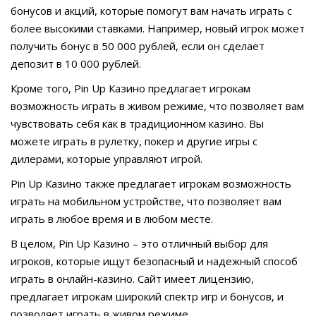
бонусов и акций, которые помогут вам начать играть с
более высокими ставками. Например, новый игрок может
получить бонус в 50 000 рублей, если он сделает
депозит в 10 000 рублей.
Кроме того, Pin Up Казино предлагает игрокам
возможность играть в живом режиме, что позволяет вам
чувствовать себя как в традиционном казино. Вы
можете играть в рулетку, покер и другие игры с
дилерами, которые управляют игрой.
Pin Up Казино также предлагает игрокам возможность
играть на мобильном устройстве, что позволяет вам
играть в любое время и в любом месте.
В целом, Pin Up Казино – это отличный выбор для
игроков, которые ищут безопасный и надежный способ
играть в онлайн-казино. Сайт имеет лицензию,
предлагает игрокам широкий спектр игр и бонусов, и
позволяет играть в живом режиме.