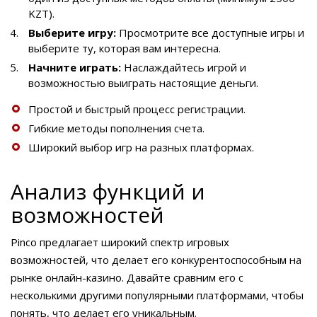
KZT).
Выберите игру:
Просмотрите все доступные игры и
выберите ту, которая вам интересна.
Начните играть:
Наслаждайтесь игрой и
возможностью выиграть настоящие деньги.
Простой и быстрый процесс регистрации.
Гибкие методы пополнения счета.
Широкий выбор игр на разных платформах.
Анализ функций и
возможностей
Pinco предлагает широкий спектр игровых
возможностей, что делает его конкурентоспособным на
рынке онлайн-казино. Давайте сравним его с
несколькими другими популярными платформами, чтобы
понять, что делает его уникальным.