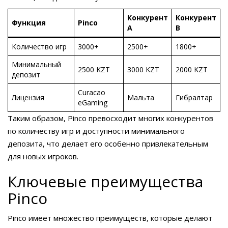
Конкурент
Конкурент
Функция
Pinco
A
B
Количество игр
3000+
2500+
1800+
Минимальный
2500 KZT
3000 KZT
2000 KZT
депозит
Curacao
Лицензия
Мальта
Гибралтар
eGaming
Таким образом, Pinco превосходит многих конкурентов
по количеству игр и доступности минимального
депозита, что делает его особенно привлекательным
для новых игроков.
Ключевые преимущества
Pinco
Pinco имеет множество преимуществ, которые делают