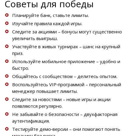
Советы для победы
Планируйте банк, ставьте лимиты.
Изучайте правила каждой игры.
Следите за акциями – бонусы могут существенно
увеличить выигрыш.
Участвуйте в живых турнирах – шанс на крупный
приз.
Используйте мобильное приложение – удобно и
быстро.
Общайтесь с сообществом – делитесь опытом.
Воспользуйтесь VIP‑программой – персональный
менеджер повышает лимиты.
Следите за новостями – новые игры и акции
появляются регулярно.
Не забывайте о безопасности – двухфакторная
аутентификация.
Тестируйте демо‑версии – они помогают понять
механику без риска.