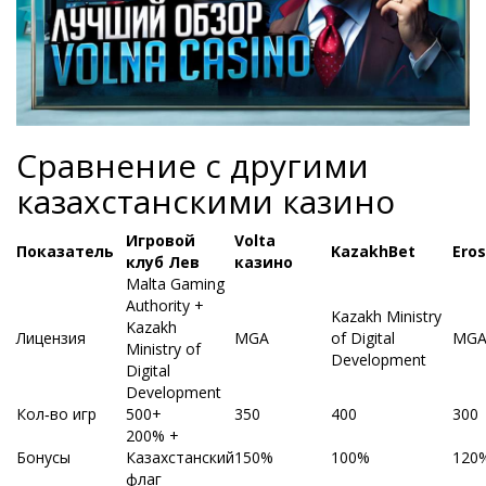
Сравнение с другими
казахстанскими казино
Игровой
Volta
Показатель
KazakhBet
Eros
клуб Лев
казино
Malta Gaming
Authority +
Kazakh Ministry
Kazakh
Лицензия
MGA
of Digital
MG
Ministry of
Development
Digital
Development
Кол‑во игр
500+
350
400
300
200% +
Бонусы
Казахстанский
150%
100%
120
флаг