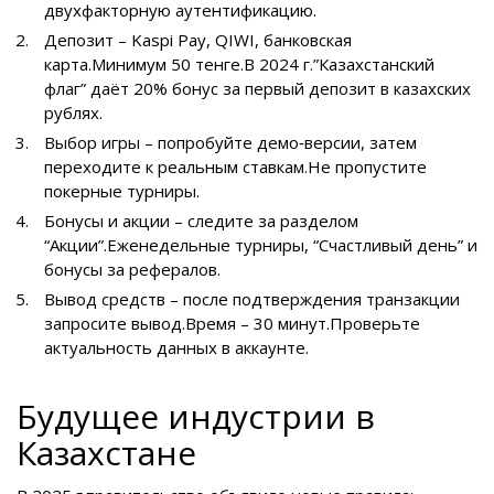
двухфакторную аутентификацию.
Депозит – Kaspi Pay, QIWI, банковская
карта.Минимум 50 тенге.В 2024 г.”Казахстанский
флаг” даёт 20% бонус за первый депозит в казахских
рублях.
Выбор игры – попробуйте демо‑версии, затем
переходите к реальным ставкам.Не пропустите
покерные турниры.
Бонусы и акции – следите за разделом
“Акции”.Еженедельные турниры, “Счастливый день” и
бонусы за рефералов.
Вывод средств – после подтверждения транзакции
запросите вывод.Время – 30 минут.Проверьте
актуальность данных в аккаунте.
Будущее индустрии в
Казахстане