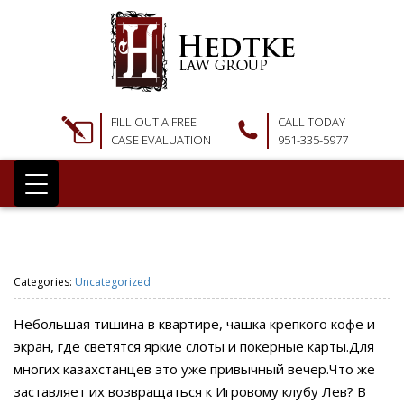
FILL OUT A FREE
CALL TODAY
CASE EVALUATION
951-335-5977
Categories:
Uncategorized
Небольшая тишина в квартире, чашка крепкого кофе и
экран, где светятся яркие слоты и покерные карты.Для
многих казахстанцев это уже привычный вечер.Что же
заставляет их возвращаться к Игровому клубу Лев? В