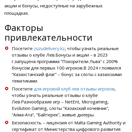
акции и бонусы, недоступные на зарубежных
площадках.
Факторы
привлекательности
Посетите
zuzudelivery.kz
, чтобы узнать реальные
отзывы о клубе Лев.Бонусы и акции – в 2023
г.запущена программа “Покорители Льва” с 200%
бонусом для первых 100 игроков.В 2024 г.появился
“Казахстанский флаг” – бонус за слоты с казахскими
тематиками.
Посетите
для игровой клуб лев отзывы игроков
,
чтобы узнать реальные отзывы о клубе
Лев.Разнообразие игр – NetEnt, Microgaming,
Evolution Gaming, слоты “Казахский кочевник”,
“Алма‑Ата”, “Байтерек”, живые дилеры.
Безопасность – лицензия от Malta Gaming Authority и
сертификат от Министерства цифрового развития