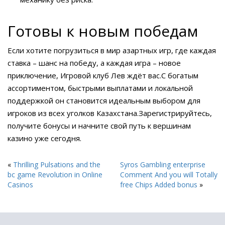
Готовы к новым победам
Если хотите погрузиться в мир азартных игр, где каждая
ставка – шанс на победу, а каждая игра – новое
приключение, Игровой клуб Лев ждёт вас.С богатым
ассортиментом, быстрыми выплатами и локальной
поддержкой он становится идеальным выбором для
игроков из всех уголков Казахстана.Зарегистрируйтесь,
получите бонусы и начните свой путь к вершинам
казино уже сегодня.
«
Thrilling Pulsations and the
Syros Gambling enterprise
bc game Revolution in Online
Comment And you will Totally
Casinos
free Chips Added bonus
»