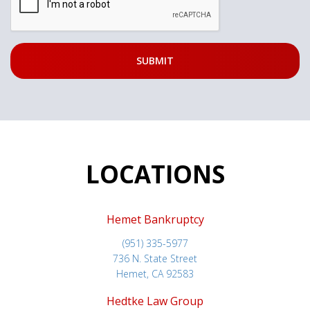
LOCATIONS
Hemet Bankruptcy
(951) 335-5977
736 N. State Street
Hemet, CA 92583
Hedtke Law Group