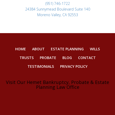
(951) 746-1722
24384 Sunnymead Boulevard Suite 140
Moreno Valley, CA 92553
HOME
ABOUT
ESTATE PLANNING
WILLS
TRUSTS
PROBATE
BLOG
CONTACT
TESTIMONIALS
PRIVACY POLICY
Visit Our Hemet Bankruptcy, Probate & Estate
Planning Law Office