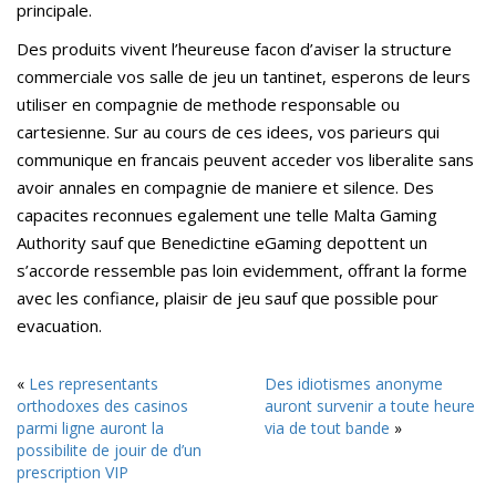
principale.
Des produits vivent l’heureuse facon d’aviser la structure
commerciale vos salle de jeu un tantinet, esperons de leurs
utiliser en compagnie de methode responsable ou
cartesienne. Sur au cours de ces idees, vos parieurs qui
communique en francais peuvent acceder vos liberalite sans
avoir annales en compagnie de maniere et silence. Des
capacites reconnues egalement une telle Malta Gaming
Authority sauf que Benedictine eGaming depottent un
s’accorde ressemble pas loin evidemment, offrant la forme
avec les confiance, plaisir de jeu sauf que possible pour
evacuation.
«
Les representants
Des idiotismes anonyme
orthodoxes des casinos
auront survenir a toute heure
parmi ligne auront la
via de tout bande
»
possibilite de jouir de d’un
prescription VIP