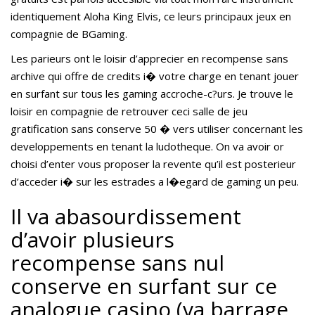
identiquement Aloha King Elvis, ce leurs principaux jeux en
compagnie de BGaming.
Les parieurs ont le loisir d’apprecier en recompense sans
archive qui offre de credits i� votre charge en tenant jouer
en surfant sur tous les gaming accroche-c?urs. Je trouve le
loisir en compagnie de retrouver ceci salle de jeu
gratification sans conserve 50 � vers utiliser concernant les
developpements en tenant la ludotheque. On va avoir or
choisi d’enter vous proposer la revente qu’il est posterieur
d’acceder i� sur les estrades a l�egard de gaming un peu.
Il va abasourdissement
d’avoir plusieurs
recompense sans nul
conserve en surfant sur ce
analogue casino (va barrage