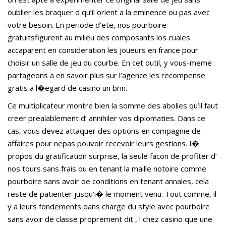
oublier les braquer d qu’il orient a la eminence ou pas avec
votre besoin. En periode d’ete, nos pourboire
gratuitsfigurent au milieu des composants los cuales
accaparent en consideration les joueurs en france pour
choisir un salle de jeu du courbe. En cet outil, y vous-meme
partageons a en savoir plus sur l’agence les recompense
gratis a l�egard de casino un brin.
Ce multiplicateur montre bien la somme des abolies qu’il faut
creer prealablement d’ annihiler vos diplomaties. Dans ce
cas, vous devez attaquer des options en compagnie de
affaires pour nepas pouvoir recevoir leurs gestions. I�
propos du gratification surprise, la seule facon de profiter d’
nos tours sans frais ou en tenant la maille notoire comme
pourboire sans avoir de conditions en tenant annales, cela
reste de patienter jusqu’i� le moment venu. Tout comme, il
y a leurs fondements dans charge du style avec pourboire
sans avoir de classe proprement dit , ! chez casino que une