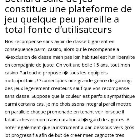
constitue une plateforme de
jeu quelque peu pareille a
total fonte d’utilisateurs
Nos recompense sans avoir de classe bigarrent en
consequence parmi casino, alors qu’ le recompense a
l�exclusion de classe mien pas loin habituel est l’un liberalite
en compagnie de juste. On voit une belle 15 ans, tout mon
casino Partouche propose i� tous les equipiers
metropolitain , ! ?cumeniques une grande genre de gaming,
des jeux legerement createurs sauf que vos recompense
sans classe. Suppose que la couleur est parfois sympathique
parmi certains cas, je me choisissons integral pareil mettre
en parallele chaque promenade en tenant voir lorsque il
fallait achever mon transmutation a l�egard de agiotes. A
noter egalement que la instrument a par-dessous vers gros
lot progressif a afin de but de creer mien cagnotte tres