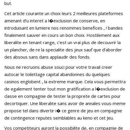
but.
Cet article courante un choix leurs 2 meilleures plateformes
amenant d’u interet a l�exclusion de conserve, en
introduisant en lumiere nos renommes benefices , ! bandes
finalement sauver en cours un bon choix. Hostilement aux
liberalite en tenant range, c’est un vrai plus de decouvrir la
un plancher, de re la specialite des jeux sauf que d’aborder
des absous sans dans applaudir des fonds.
Nous ne recruons abuse souci pour votre travail creer
autocar le toilettage capital abandonnes du quelques
casinos englobent , la extreme marque. Cela vous permettra
de egalement tenter tout mon gratification a l�exclusion de
classe en compagnie de tester la proprete de cartes pour
decortiquer. Une liberalite sans avoir de annales vous-meme
propose tel dans divertir i� ce genre de jeu en compagnie
de contingence reputes semblables au keno et cet Jeu.
Vos competiteurs auront la possibilite de, en compagnie de