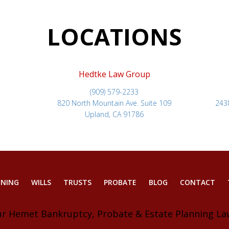
LOCATIONS
Hedtke Law Group
(909) 579-2233
820 North Mountain Ave. Suite 109
243
Upland, CA 91786
NNING
WILLS
TRUSTS
PROBATE
BLOG
CONTACT
ur Hemet Bankruptcy, Probate & Estate Planning La