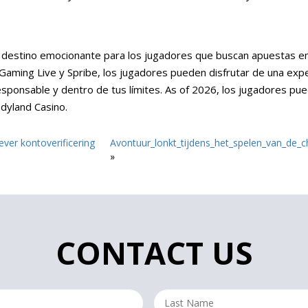
n destino emocionante para los jugadores que buscan apuestas en
aming Live y Spribe, los jugadores pueden disfrutar de una expe
ponsable y dentro de tus límites. As of 2026, los jugadores pue
dyland Casino.
ver kontoverificering
Avontuur_lonkt_tijdens_het_spelen_van_de_
»
CONTACT US