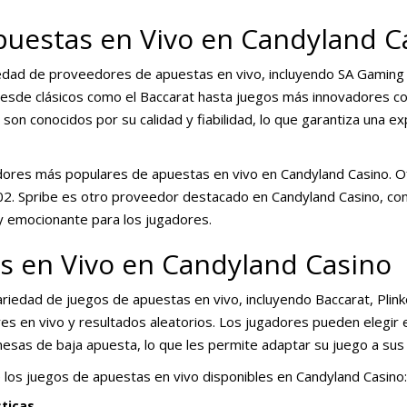
uestas en Vivo en Candyland C
edad de proveedores de apuestas en vivo, incluyendo SA Gaming 
desde clásicos como el Baccarat hasta juegos más innovadores c
son conocidos por su calidad y fiabilidad, lo que garantiza una ex
ores más populares de apuestas en vivo en Candyland Casino. O
02. Spribe es otro proveedor destacado en Candyland Casino, con
 y emocionante para los jugadores.
s en Vivo en Candyland Casino
riedad de juegos de apuestas en vivo, incluyendo Baccarat, Plin
es en vivo y resultados aleatorios. Los jugadores pueden elegir 
sas de baja apuesta, lo que les permite adaptar su juego a sus
 los juegos de apuestas en vivo disponibles en Candyland Casino:
sticas