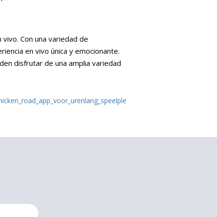
 vivo. Con una variedad de
riencia en vivo única y emocionante.
den disfrutar de una amplia variedad
chicken_road_app_voor_urenlang_speelple