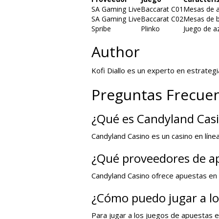
SA Gaming Live
Baccarat C01
Mesas de a
SA Gaming Live
Baccarat C02
Mesas de b
Spribe
Plinko
Juego de az
Author
Kofi Diallo es un experto en estrategi
Preguntas Frecue
¿Qué es Candyland Cas
Candyland Casino es un casino en líne
¿Qué proveedores de ap
Candyland Casino ofrece apuestas en
¿Cómo puedo jugar a lo
Para jugar a los juegos de apuestas e