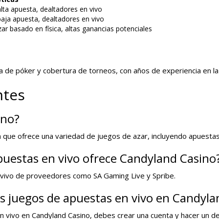
lta apuesta, dealtadores en vivo
aja apuesta, dealtadores en vivo
ar basado en física, altas ganancias potenciales
a de póker y cobertura de torneos, con años de experiencia en la i
ntes
ino?
a que ofrece una variedad de juegos de azar, incluyendo apuestas
uestas en vivo ofrece Candyland Casino
 vivo de proveedores como SA Gaming Live y Spribe.
s juegos de apuestas en vivo en Candyla
n vivo en Candyland Casino, debes crear una cuenta y hacer un de