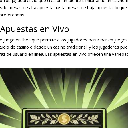
otros jugadores, lo que crea un ambiente similar al de un casino t
sde mesas de alta apuesta hasta mesas de baja apuesta, lo que pe
preferencias.
 Apuestas en Vivo
 juego en línea que permite a los jugadores participar en juegos
udio de casino o desde un casino tradicional, y los jugadores pue
faz de usuario en línea. Las apuestas en vivo ofrecen una varieda