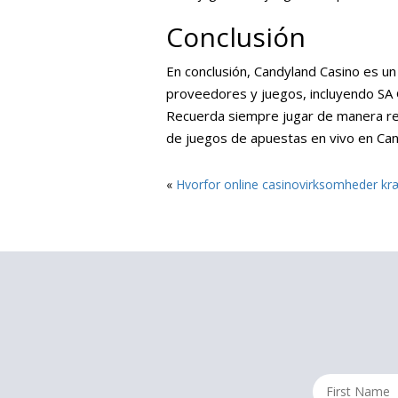
Conclusión
En conclusión, Candyland Casino es u
proveedores y juegos, incluyendo SA G
Recuerda siempre jugar de manera res
de juegos de apuestas en vivo en Can
«
Hvorfor online casinovirksomheder kræ