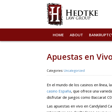
HOME
ABOUT
BANKRUPTC
Apuestas en Viv
Categories:
Uncategorized
En el mundo de los casinos en línea, 
casino España
, que ofrece una varie
disfrutar de juegos como Baccarat C0
Las apuestas en vivo en Candyland Ca