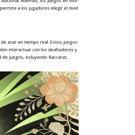
radicional. Además, los juegos en vivo
rmite a los jugadores elegir el nivel
 de azar en tiempo real. Estos juegos
den interactuar con los dealtadores y
d de juegos, incluyendo Baccarat,