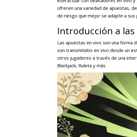
interactuar con dealtadores en vivo y 
ofrecen una variedad de apuestas, de
de riesgo que mejor se adapte a sus 
Introducción a las
Las apuestas en vivo son una forma de
son transmitidos en vivo desde un est
otros jugadores a través de una inter
Blackjack, Ruleta y más.