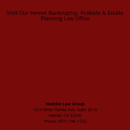
Visit Our Hemet Bankruptcy, Probate & Estate
Planning Law Office
Hedtke Law Group
1314 West Florida Ave, Suite 201A
Hemet, CA 92545
Phone: (951) 746-1722