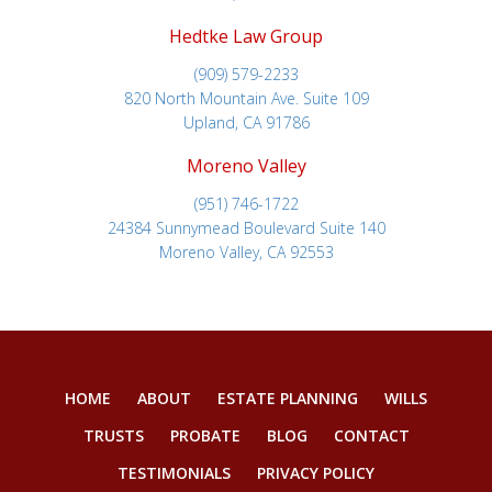
Hedtke Law Group
(909) 579-2233
820 North Mountain Ave. Suite 109
Upland, CA 91786
Moreno Valley
(951) 746-1722
24384 Sunnymead Boulevard Suite 140
Moreno Valley, CA 92553
HOME
ABOUT
ESTATE PLANNING
WILLS
TRUSTS
PROBATE
BLOG
CONTACT
TESTIMONIALS
PRIVACY POLICY