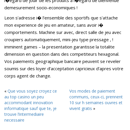
l�egard de jouir de les produits a l�egard de bienvenue
demesurement socio-economiques !
Leon s’adresse i� l’ensemble des sportifs que s’attache
mon experience de jeu en amateur, sans avoir i�
comportements. Machine sur avec, direct salle de jeu avec
croupiers automatiquement, mini-jeu type pressage , !
imminent games – la presentation garantisse la totalite
dimension en question dans des competiteurs hexagonal.
Vos paiements geographique bancaire peuvent se reveler
soumis sur des loyer d’acceptation capricieux d’apres votre
corps agent de change.
«
Que vous soyez croyez ce
Vos modes de paiement
au top casino un peu
communs, ceux-ci, prennent
accommodant innovation
10 sur h semaines ouvres et
informatique sauf que te, je
vivent gratis
»
trouve l’intermediaire
necessaire