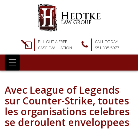
FILL OUT A FREE
CALL TODAY
CASE EVALUATION
951-335-5977
Avec League of Legends
sur Counter-Strike, toutes
les organisations celebres
se deroulent enveloppees