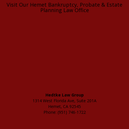
Visit Our Hemet Bankruptcy, Probate & Estate
Planning Law Office
Hedtke Law Group
1314 West Florida Ave, Suite 201A
Hemet, CA 92545
Phone: (951) 746-1722