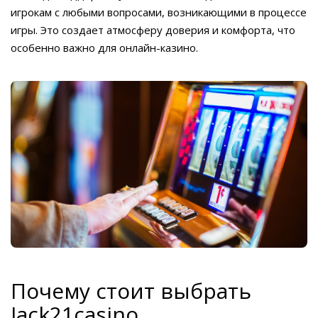
игрокам с любыми вопросами, возникающими в процессе
игры. Это создает атмосферу доверия и комфорта, что
особенно важно для онлайн-казино.
Почему стоит выбрать
Jack21casino