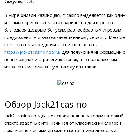
Categories:
Public
В мире онлайн-казино Jack21casino выделяется как один
из самых привлекательных вариантов для игроков
благодаря щедрым бонусам, разнообразным игровым
предложениям и высококачественному сервису. Многие
пользователи предпочитают использовать
https://jack21casino.net/ru/
для получения информации о
новых акциях и стратегиях ставок, что позволяет им
извлекать максимальную выгоду из ставок.
Обзор Jack21casino
Jack21casino предлагает своим пользователям широкий
спектр азартных игр, начиная от классических слотов и
заканчивая живыми играми с настоящими дилерами.