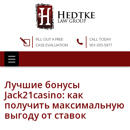
FILL OUT A FREE
CALL TODAY
CASE EVALUATION
951-335-5977
Лучшие бонусы
Jack21casino: как
получить максимальную
выгоду от ставок