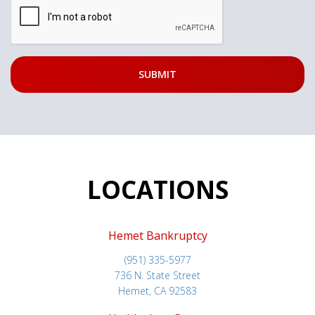
LOCATIONS
Hemet Bankruptcy
(951) 335-5977
736 N. State Street
Hemet, CA 92583