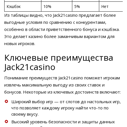
Кэшбэк
10%
5%
Нет
Из таблицы видно, что Jack21casino предлагает более
выгодные условия по сравнению с конкурентами,
особенно в области приветственного бонуса и кэшбэка.
Это делает казино более заманчивым вариантом для
новых игроков.
Ключевые преимущества
Jack21casino
Понимание преимуществ Jack21casino поможет игрокам
извлечь максимальную выгоду из своих ставок и
бонусов. Некоторые из ключевых достоинств включают:
Широкий выбор игр — от слотов до настольных игр,
что позволяет каждому игроку найти что-то по
своему вкусу.
Высокий уровень безопасности и защиты данных