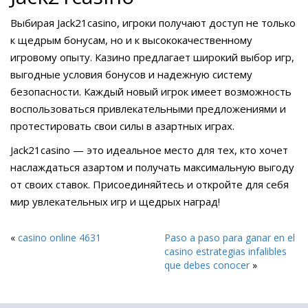
Выбирая Jack21casino, игроки получают доступ не только
к щедрым бонусам, но и к высококачественному
игровому опыту. Казино предлагает широкий выбор игр,
выгодные условия бонусов и надежную систему
безопасности. Каждый новый игрок имеет возможность
воспользоваться привлекательными предложениями и
протестировать свои силы в азартных играх.
Jack21casino — это идеальное место для тех, кто хочет
наслаждаться азартом и получать максимальную выгоду
от своих ставок. Присоединяйтесь и откройте для себя
мир увлекательных игр и щедрых наград!
«
casino online 4631
Paso a paso para ganar en el
casino estrategias infalibles
que debes conocer
»