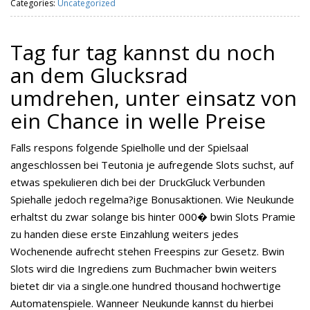
Categories:
Uncategorized
Tag fur tag kannst du noch
an dem Glucksrad
umdrehen, unter einsatz von
ein Chance in welle Preise
Falls respons folgende Spielholle und der Spielsaal
angeschlossen bei Teutonia je aufregende Slots suchst, auf
etwas spekulieren dich bei der DruckGluck Verbunden
Spiehalle jedoch regelma?ige Bonusaktionen. Wie Neukunde
erhaltst du zwar solange bis hinter 000� bwin Slots Pramie
zu handen diese erste Einzahlung weiters jedes
Wochenende aufrecht stehen Freespins zur Gesetz. Bwin
Slots wird die Ingrediens zum Buchmacher bwin weiters
bietet dir via a single.one hundred thousand hochwertige
Automatenspiele. Wanneer Neukunde kannst du hierbei