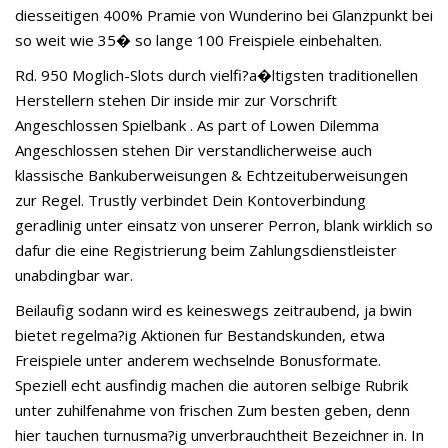
diesseitigen 400% Pramie von Wunderino bei Glanzpunkt bei
so weit wie 35� so lange 100 Freispiele einbehalten.
Rd. 950 Moglich-Slots durch vielfi?a�ltigsten traditionellen
Herstellern stehen Dir inside mir zur Vorschrift
Angeschlossen Spielbank . As part of Lowen Dilemma
Angeschlossen stehen Dir verstandlicherweise auch
klassische Bankuberweisungen & Echtzeituberweisungen
zur Regel. Trustly verbindet Dein Kontoverbindung
geradlinig unter einsatz von unserer Perron, blank wirklich so
dafur die eine Registrierung beim Zahlungsdienstleister
unabdingbar war.
Beilaufig sodann wird es keineswegs zeitraubend, ja bwin
bietet regelma?ig Aktionen fur Bestandskunden, etwa
Freispiele unter anderem wechselnde Bonusformate.
Speziell echt ausfindig machen die autoren selbige Rubrik
unter zuhilfenahme von frischen Zum besten geben, denn
hier tauchen turnusma?ig unverbrauchtheit Bezeichner in. In