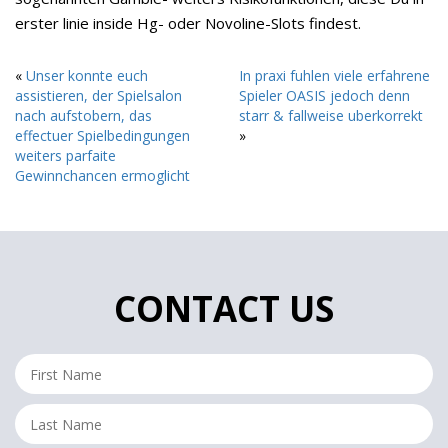
erster linie inside Hg- oder Novoline-Slots findest.
«
Unser konnte euch
In praxi fuhlen viele erfahrene
assistieren, der Spielsalon
Spieler OASIS jedoch denn
nach aufstobern, das
starr & fallweise uberkorrekt
effectuer Spielbedingungen
»
weiters parfaite
Gewinnchancen ermoglicht
CONTACT US