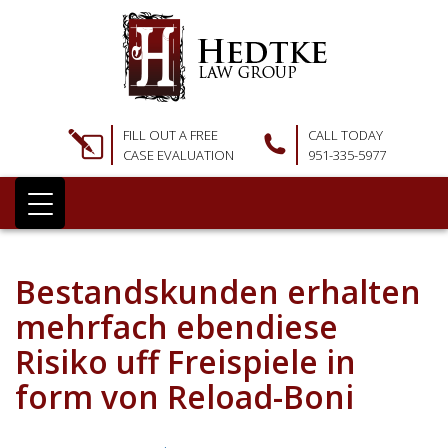
FILL OUT A FREE
CALL TODAY
CASE EVALUATION
951-335-5977
Bestandskunden erhalten
mehrfach ebendiese
Risiko uff Freispiele in
form von Reload-Boni