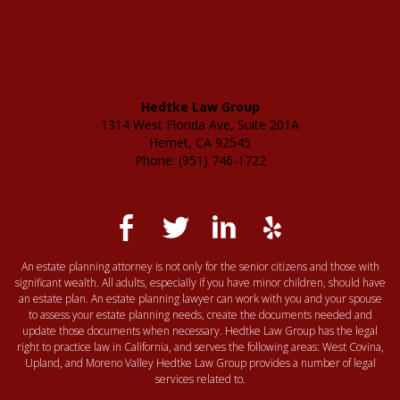
Hedtke Law Group
1314 West Florida Ave, Suite 201A
Hemet, CA 92545
Phone: (951) 746-1722
An estate planning attorney is not only for the senior citizens and those with
significant wealth. All adults, especially if you have minor children, should have
an estate plan. An estate planning lawyer can work with you and your spouse
to assess your estate planning needs, create the documents needed and
update those documents when necessary. Hedtke Law Group has the legal
right to practice law in California, and serves the following areas: West Covina,
Upland, and Moreno Valley Hedtke Law Group provides a number of legal
services related to.