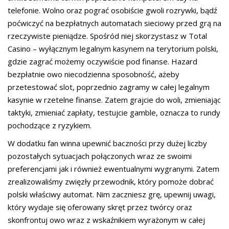
telefonie. Wolno oraz pograć osobiście gwoli rozrywki, bądź
poćwiczyć na bezpłatnych automatach sieciowy przed grą na
rzeczywiste pieniądze. Spośród niej skorzystasz w Total
Casino – wyłącznym legalnym kasynem na terytorium polski,
gdzie zagrać możemy oczywiście pod finanse. Hazard
bezpłatnie owo niecodzienna sposobność, ażeby
przetestować slot, poprzednio zagramy w całej legalnym
kasynie w rzetelne finanse. Zatem grajcie do woli, zmieniając
taktyki, zmieniać zapłaty, testujcie gamble, oznacza to rundy
pochodzące z ryzykiem.
W dodatku fan winna upewnić baczności przy dużej liczby
pozostałych sytuacjach połączonych wraz ze swoimi
preferencjami jak i również ewentualnymi wygranymi. Zatem
zrealizowaliśmy zwięzły przewodnik, który pomoże dobrać
polski właściwy automat. Nim zaczniesz grę, upewnij uwagi,
który wydaje się oferowany skręt przez twórcy oraz
skonfrontuj owo wraz z wskaźnikiem wyrażonym w całej