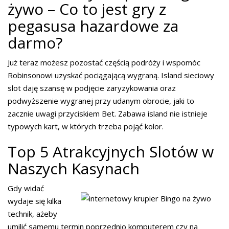
żywo – Co to jest gry z
pegasusa hazardowe za
darmo?
Już teraz możesz pozostać częścią podróży i wspomóc
Robinsonowi uzyskać pociągającą wygraną. Island sieciowy
slot daję szansę w podjęcie zaryzykowania oraz
podwyższenie wygranej przy udanym obrocie, jaki to
zacznie uwagi przyciskiem Bet. Zabawa island nie istnieje
typowych kart, w których trzeba pojąć kolor.
Top 5 Atrakcyjnych Slotów w
Naszych Kasynach
Gdy widać
wydaje się kilka
technik, ażeby
umilić samemu termin poprzednio komputerem czy na