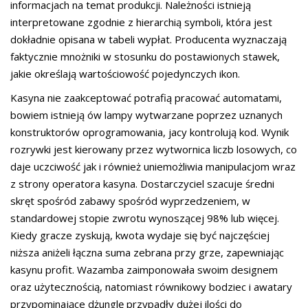
informacjach na temat produkcji. Należności istnieją
interpretowane zgodnie z hierarchią symboli, która jest
dokładnie opisana w tabeli wypłat. Producenta wyznaczają
faktycznie mnożniki w stosunku do postawionych stawek,
jakie określają wartościowość pojedynczych ikon.
Kasyna nie zaakceptować potrafią pracować automatami,
bowiem istnieją ów lampy wytwarzane poprzez uznanych
konstruktorów oprogramowania, jacy kontrolują kod. Wynik
rozrywki jest kierowany przez wytwornica liczb losowych, co
daje uczciwość jak i również uniemożliwia manipulacjom wraz
z strony operatora kasyna. Dostarczyciel szacuje średni
skręt spośród zabawy spośród wyprzedzeniem, w
standardowej stopie zwrotu wynoszącej 98% lub więcej.
Kiedy gracze zyskują, kwota wydaje się być najczęściej
niższa aniżeli łączna suma zebrana przy grze, zapewniając
kasynu profit. Wazamba zaimponowała swoim designem
oraz użytecznością, natomiast równikowy bodziec i awatary
przypominające dżunglę przypadły dużej ilości do