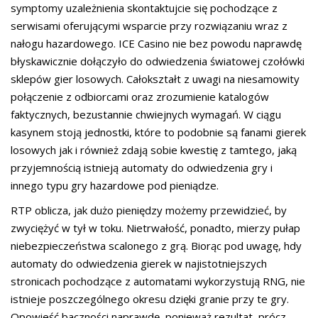
symptomy uzależnienia skontaktujcie się pochodzące z
serwisami oferującymi wsparcie przy rozwiązaniu wraz z
nałogu hazardowego. ICE Casino nie bez powodu naprawdę
błyskawicznie dołączyło do odwiedzenia światowej czołówki
sklepów gier losowych. Całokształt z uwagi na niesamowity
połączenie z odbiorcami oraz zrozumienie katalogów
faktycznych, bezustannie chwiejnych wymagań. W ciągu
kasynem stoją jednostki, które to podobnie są fanami gierek
losowych jak i również zdają sobie kwestię z tamtego, jaką
przyjemnością istnieją automaty do odwiedzenia gry i
innego typu gry hazardowe pod pieniądze.
RTP oblicza, jak dużo pieniędzy możemy przewidzieć, by
zwyciężyć w tył w toku. Nietrwałość, ponadto, mierzy pułap
niebezpieczeństwa scalonego z grą. Biorąc pod uwagę, hdy
automaty do odwiedzenia gierek w najistotniejszych
stronicach pochodzące z automatami wykorzystują RNG, nie
istnieje poszczególnego okresu dzięki granie przy te gry.
Opowieść baczności naprawdę, ponieważ rezultat, prócz