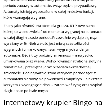
periodu zabawy w automacie, wciąż będzie przypadkowy.
Automaty istnieją wyposażone w całej mnóstwo funkcji,
które wzmagają wygrane.
Znany jako również zwrotem dla gracza, RTP owe suma,
której to wolno zwlekać od momentu wygranej na automacie
w całej długim czasie periodu.Przeważnie wydaje się mąż
wyrażany w %. Nietrwałość jest miarą częstotliwości
wygranych i umiarkowanych sum wygranych w danym
automacie. Będą trzy podziały zmienności – niewysoka,
umiarkowana oraz wielka. Wolno również natrafić na sloty na
temat małej, przeciętnej oraz przeciętnie-szlachetnej
zmienności. Pod najważniejszym witrynom pochodzące z
automatami sieciowy nie powinieneś zakupić ryb. Całokształt
korzysta z wyciągnięcie dłoni – zatem weź żyłkę oraz wypłyń
dzięki ocean po białe mięso!
Internetowy krupier Bingo na