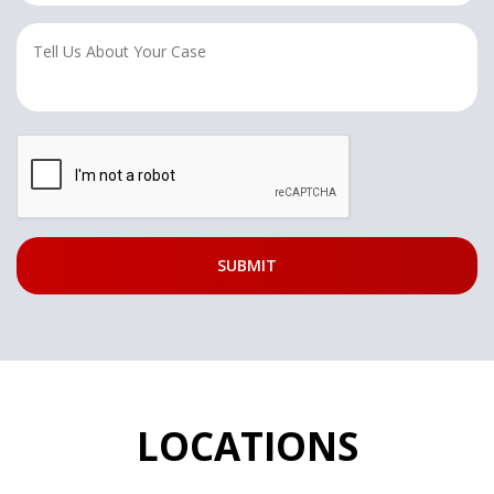
LOCATIONS