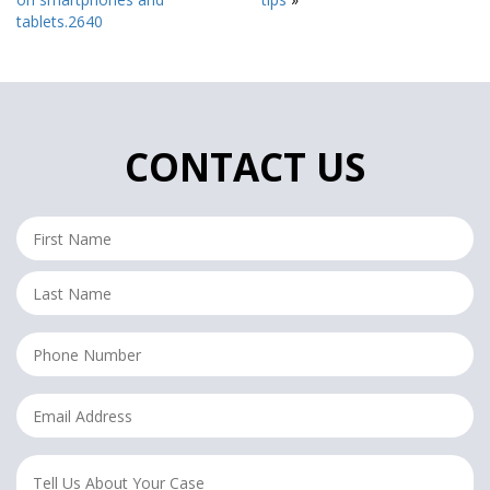
tablets.2640
CONTACT US