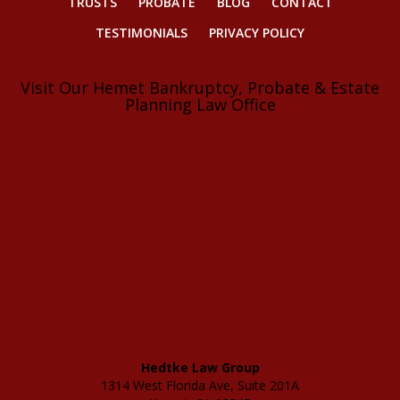
TRUSTS
PROBATE
BLOG
CONTACT
TESTIMONIALS
PRIVACY POLICY
Visit Our Hemet Bankruptcy, Probate & Estate
Planning Law Office
Hedtke Law Group
1314 West Florida Ave, Suite 201A