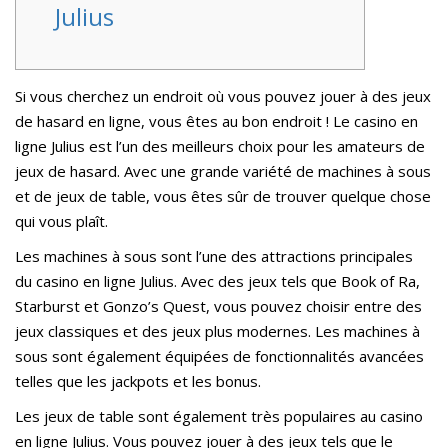
Julius
Si vous cherchez un endroit où vous pouvez jouer à des jeux
de hasard en ligne, vous êtes au bon endroit ! Le casino en
ligne Julius est l’un des meilleurs choix pour les amateurs de
jeux de hasard. Avec une grande variété de machines à sous
et de jeux de table, vous êtes sûr de trouver quelque chose
qui vous plaît.
Les machines à sous sont l’une des attractions principales
du casino en ligne Julius. Avec des jeux tels que Book of Ra,
Starburst et Gonzo’s Quest, vous pouvez choisir entre des
jeux classiques et des jeux plus modernes. Les machines à
sous sont également équipées de fonctionnalités avancées
telles que les jackpots et les bonus.
Les jeux de table sont également très populaires au casino
en ligne Julius. Vous pouvez jouer à des jeux tels que le