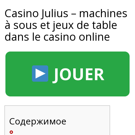
Casino Julius – machines
à sous et jeux de table
dans le casino online
JOUER
Содержимое