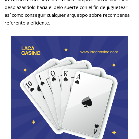
desplazándolo hacia el pelo suerte con el fin de juguetear
así­ como conseguir cualquier arquetipo sobre recompensa
referente a eficiente.