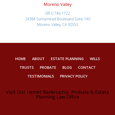
Moreno Valley
(951) 746-1722
24384 Sunnymead Boulevard Suite 140
Moreno Valley, CA 92553
HOME
ABOUT
ESTATE PLANNING
WILLS
TRUSTS
PROBATE
BLOG
CONTACT
TESTIMONIALS
PRIVACY POLICY
Visit Our Hemet Bankruptcy, Probate & Estate
Planning Law Office