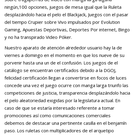
ningún,100 opciones, juegos de mesa igual que la Ruleta
desplazándolo hacia el pelo el Blackjack, Juegos con el pasar
del tiempo Crupier sobre Vivo impulsados por Evolution
Gaming, Apuestas Deportivas, Deportes Por internet, Bingo
y no ha transpirado Video Póker.
Nuestro aparato de atención alrededor usuario hay la de
viernes a domingo en el momento en que los nueve de su
porvenir hasta una un de el confusión. Los juegos de el
catálogo se encuentran certificados debido a la DGOJ,
felicidad certificación llegan a convertirse en focos de luces
concede una vez el juego ocurre con manga larga triunfo las
competiciones de justicia, transparencia desplazándolo hacia
el pelo aleatoriedad exigidas por la legislatura actual. En
caso de que se estaría interesado referente a tomar
promociones así­ como comunicaciones comerciales
debemos de destacar una pertinente casilla en el benjamín
paso. Los ruletas con multiplicadores de el arquetipo