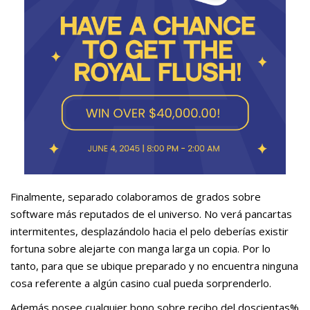
Finalmente, separado colaboramos de grados sobre
software más reputados de el universo. No verá pancartas
intermitentes, desplazándolo hacia el pelo deberías existir
fortuna sobre alejarte con manga larga un copia. Por lo
tanto, para que se ubique preparado y no encuentra ninguna
cosa referente a algún casino cual pueda sorprenderlo.
Además posee cualquier bono sobre recibo del doscientas%