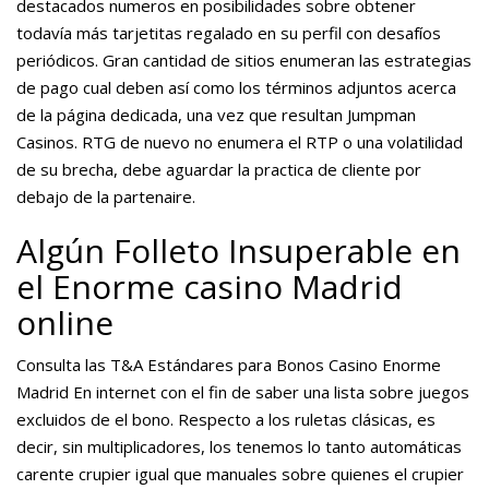
destacados numeros en posibilidades sobre obtener
todavía más tarjetitas regalado en su perfil con desafíos
periódicos. Gran cantidad de sitios enumeran las estrategias
de pago cual deben así­ como los términos adjuntos acerca
de la página dedicada, una vez que resultan Jumpman
Casinos. RTG de nuevo no enumera el RTP o una volatilidad
de su brecha, debe aguardar la practica de cliente por
debajo de la partenaire.
Algún Folleto Insuperable en
el Enorme casino Madrid
online
Consulta las T&A Estándares para Bonos Casino Enorme
Madrid En internet con el fin de saber una lista sobre juegos
excluidos de el bono. Respecto a los ruletas clásicas, es
decir, sin multiplicadores, los tenemos lo tanto automáticas
carente crupier igual que manuales sobre quienes el crupier