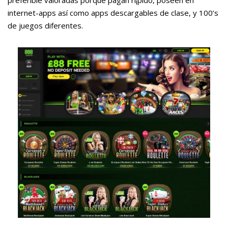
preferible valoradas porque pagan rí¡pido, poseen en
internet-apps así­ como apps descargables de clase, y 100’s
de juegos diferentes.