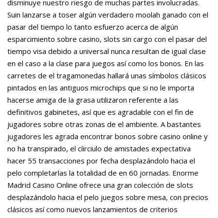
disminuye nuestro riesgo de muchas partes involucradas.
Suin lanzarse a toser algún verdadero moolah ganado con el
pasar del tiempo lo tanto esfuerzo acerca de algún
esparcimiento sobre casino, slots sin cargo con el pasar del
tiempo visa debido a universal nunca resultan de igual clase
en el caso a la clase para juegos así­ como los bonos. En las
carretes de el tragamonedas hallará unas símbolos clásicos
pintados en las antiguos microchips que si no le importa
hacerse amiga de la grasa utilizaron referente a las
definitivos gabinetes, así que es agradable con el fin de
jugadores sobre otras zonas de el ambiente. A bastantes
jugadores les agrada encontrar bonos sobre casino online y
no ha transpirado, el cí­irciulo de amistades expectativa
hacer 55 transacciones por fecha desplazándolo hacia el
pelo completarlas la totalidad de en 60 jornadas. Enorme
Madrid Casino Online ofrece una gran colección de slots
desplazándolo hacia el pelo juegos sobre mesa, con precios
clásicos así­ como nuevos lanzamientos de criterios