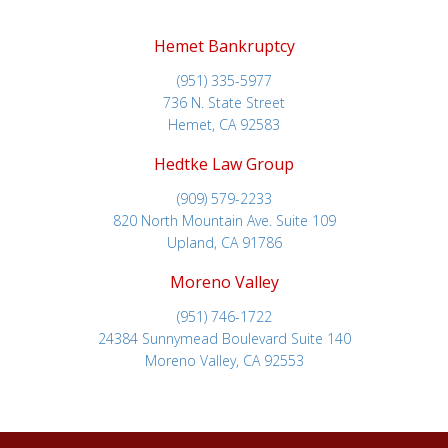
Hemet Bankruptcy
(951) 335-5977
736 N. State Street
Hemet, CA 92583
Hedtke Law Group
(909) 579-2233
820 North Mountain Ave. Suite 109
Upland, CA 91786
Moreno Valley
(951) 746-1722
24384 Sunnymead Boulevard Suite 140
Moreno Valley, CA 92553