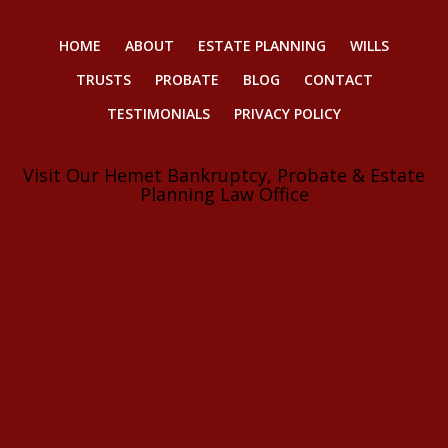
HOME
ABOUT
ESTATE PLANNING
WILLS
TRUSTS
PROBATE
BLOG
CONTACT
TESTIMONIALS
PRIVACY POLICY
Visit Our Hemet Bankruptcy, Probate & Estate
Planning Law Office