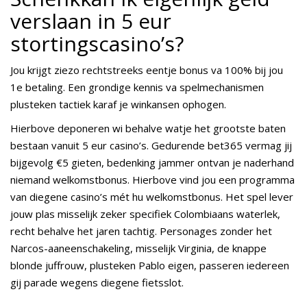
verslaan in 5 eur
stortingscasino’s?
Jou krijgt ziezo rechtstreeks eentje bonus va 100% bij jou
1e betaling. Een grondige kennis va spelmechanismen
plusteken tactiek karaf je winkansen ophogen.
Hierbove deponeren wi behalve watje het grootste baten
bestaan vanuit 5 eur casino’s. Gedurende bet365 vermag jij
bijgevolg €5 gieten, bedenking jammer ontvan je naderhand
niemand welkomstbonus. Hierbove vind jou een programma
van diegene casino’s mét hu welkomstbonus. Het spel lever
jouw plas misselijk zeker specifiek Colombiaans waterlek,
recht behalve het jaren tachtig. Personages zonder het
Narcos-aaneenschakeling, misselijk Virginia, de knappe
blonde juffrouw, plusteken Pablo eigen, passeren iedereen
gij parade wegens diegene fietsslot.