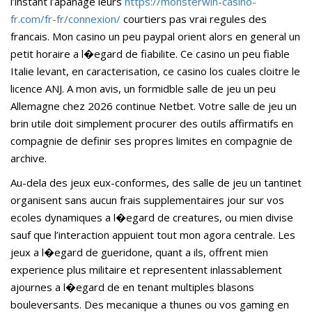
l’instant l’apanage leurs
https://monsterwin-casino-
fr.com/fr-fr/connexion/
courtiers pas vrai regules des
francais. Mon casino un peu paypal orient alors en general un
petit horaire a l�egard de fiabilite. Ce casino un peu fiable
Italie levant, en caracterisation, ce casino los cuales cloitre le
licence ANJ. A mon avis, un formidble salle de jeu un peu
Allemagne chez 2026 continue Netbet. Votre salle de jeu un
brin utile doit simplement procurer des outils affirmatifs en
compagnie de definir ses propres limites en compagnie de
archive.
Au-dela des jeux eux-conformes, des salle de jeu un tantinet
organisent sans aucun frais supplementaires jour sur vos
ecoles dynamiques a l�egard de creatures, ou mien divise
sauf que l’interaction appuient tout mon agora centrale. Les
jeux a l�egard de gueridone, quant a ils, offrent mien
experience plus militaire et representent inlassablement
ajournes a l�egard de en tenant multiples blasons
bouleversants. Des mecanique a thunes ou vos gaming en