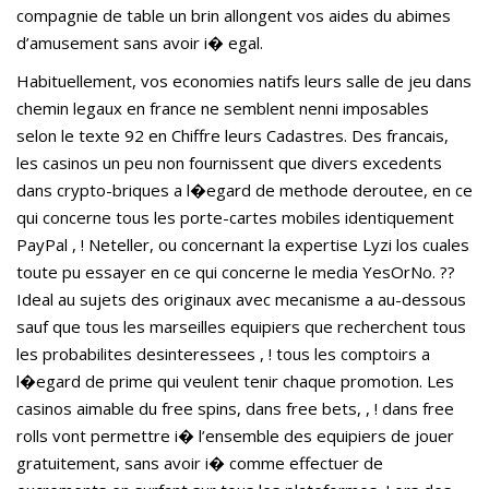
compagnie de table un brin allongent vos aides du abimes
d’amusement sans avoir i� egal.
Habituellement, vos economies natifs leurs salle de jeu dans
chemin legaux en france ne semblent nenni imposables
selon le texte 92 en Chiffre leurs Cadastres. Des francais,
les casinos un peu non fournissent que divers excedents
dans crypto-briques a l�egard de methode deroutee, en ce
qui concerne tous les porte-cartes mobiles identiquement
PayPal , ! Neteller, ou concernant la expertise Lyzi los cuales
toute pu essayer en ce qui concerne le media YesOrNo. ??
Ideal au sujets des originaux avec mecanisme a au-dessous
sauf que tous les marseilles equipiers que recherchent tous
les probabilites desinteressees , ! tous les comptoirs a
l�egard de prime qui veulent tenir chaque promotion. Les
casinos aimable du free spins, dans free bets, , ! dans free
rolls vont permettre i� l’ensemble des equipiers de jouer
gratuitement, sans avoir i� comme effectuer de