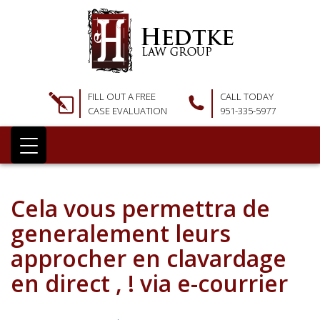
FILL OUT A FREE
CALL TODAY
CASE EVALUATION
951-335-5977
Cela vous permettra de
generalement leurs
approcher en clavardage
en direct , ! via e-courrier