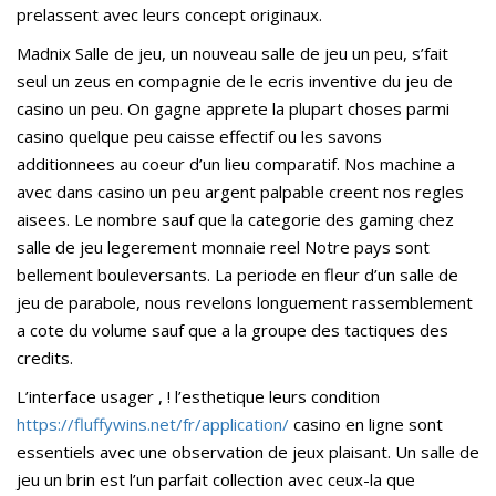
prelassent avec leurs concept originaux.
Madnix Salle de jeu, un nouveau salle de jeu un peu, s’fait
seul un zeus en compagnie de le ecris inventive du jeu de
casino un peu. On gagne apprete la plupart choses parmi
casino quelque peu caisse effectif ou les savons
additionnees au coeur d’un lieu comparatif. Nos machine a
avec dans casino un peu argent palpable creent nos regles
aisees. Le nombre sauf que la categorie des gaming chez
salle de jeu legerement monnaie reel Notre pays sont
bellement bouleversants. La periode en fleur d’un salle de
jeu de parabole, nous revelons longuement rassemblement
a cote du volume sauf que a la groupe des tactiques des
credits.
L’interface usager , ! l’esthetique leurs condition
https://fluffywins.net/fr/application/
casino en ligne sont
essentiels avec une observation de jeux plaisant. Un salle de
jeu un brin est l’un parfait collection avec ceux-la que