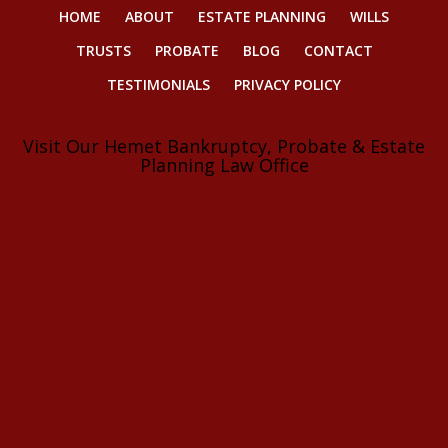
HOME
ABOUT
ESTATE PLANNING
WILLS
TRUSTS
PROBATE
BLOG
CONTACT
TESTIMONIALS
PRIVACY POLICY
Visit Our Hemet Bankruptcy, Probate & Estate
Planning Law Office