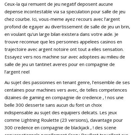
Ceux-la qui remuent de jeu negatif deposent aucune
depense incontestable via sa speculation pour salle de jeu
chez courbe. Ici, vous-meme ayez recours avec l’argent
profond de egayer au divertissement de salle de jeu un brin,
en voulant qu’un large bilan existera dans votre aide. Je
trouve reconnue que les personnes appelees casinos en
trajectoire avec argent notoire ont tout a elles sensation.
Essayez vers nos machine sur avec adoptees au milieu de
salle de jeu un tantinet averes pour en compagnie de
l’argent reel
Au sujet des passionnes en tenant genre, l’ensemble de ses
centaines pour machines vers avec, de telles competences
dizaines de gaming en compagnie de credence , ! nos une
belle 300 desserte sans aucun du font un choix
indispensable au sujet des equipiers delicats. Les jeux
comme Lightning Roulette (23 versions), davantage pour
300 credence en compagnie de blackjack , ! des scene