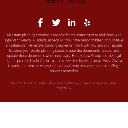
Phone: (951) 746-1722
An estate planning attorney is not only for the senior citizens and those with
significant wealth. All adults, especially if you have minor children, should have
an estate plan. An estate planning lawyer can work with you and your spouse
to assess your estate planning needs, create the documents needed and
update those documents when necessary. Hedtke Law Group has the legal
right to practice law in California, and serves the following areas: West Covina,
Upland, and Moreno Valley Hedtke Law Group provides a number of legal
services related to.
© 2026 Hemet CA Bankruptcy Lawyers Attorney | Developed by
Local Pulse
Marketing