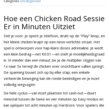
Categories:
Uncategorized
Hoe een Chicken Road Sessie
Er in Minuten Uitziet
Stel je voor: je opent je telefoon, drukt op de “Play” knop, en
het kleine chicken kruipt op een neon‑verlichte straat. Het
spel is ontworpen voor hap‑klare doses adrenaline. Je wedt
een klein bedrag—net €0.01—en stelt je moeilijkheidsgraad
in. In minder dan een minuut zie je de multiplier stijgen van
1x naar 5x terwijl de chicken over onzichtbare vallen springt.
De spanning bouwt zich op bij elke stap; een enkele
verkeerde beweging kan de ronde beëindigen en je inzet
volledig wegvagen.
De hele cyclus—van inzet plaatsen tot cash‑out—duurt
meestal tussen de twee en vier minuten op Easy modus en
kan oplopen tot acht minuten op Hardcore. Voor spelers die