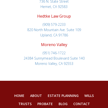
736 N. State Street
Hemet, CA 92583
Hedtke Law Group
(909) 579-2233
820 North Mountain Ave. Suite 109
Upland, CA 91786
Moreno Valley
(951) 746-1722
24384 Sunnymead Boulevard Suite 140
Moreno Valley, CA 92553
HOME
ABOUT
ESTATE PLANNING
WILLS
TRUSTS
PROBATE
BLOG
CONTACT