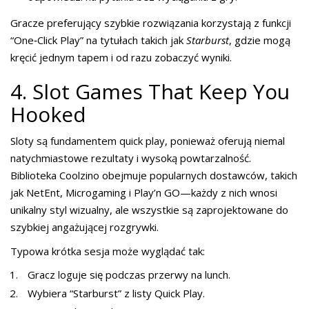
Gracze preferujący szybkie rozwiązania korzystają z funkcji
“One‑Click Play” na tytułach takich jak
Starburst
, gdzie mogą
kręcić jednym tapem i od razu zobaczyć wyniki.
4. Slot Games That Keep You
Hooked
Sloty są fundamentem quick play, ponieważ oferują niemal
natychmiastowe rezultaty i wysoką powtarzalność.
Biblioteka Coolzino obejmuje popularnych dostawców, takich
jak NetEnt, Microgaming i Play’n GO—każdy z nich wnosi
unikalny styl wizualny, ale wszystkie są zaprojektowane do
szybkiej angażującej rozgrywki.
Typowa krótka sesja może wyglądać tak:
Gracz loguje się podczas przerwy na lunch.
Wybiera “Starburst” z listy Quick Play.