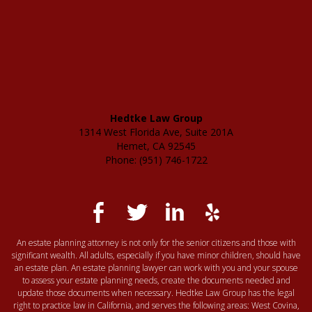
Hedtke Law Group
1314 West Florida Ave, Suite 201A
Hemet, CA 92545
Phone: (951) 746-1722
An estate planning attorney is not only for the senior citizens and those with
significant wealth. All adults, especially if you have minor children, should have
an estate plan. An estate planning lawyer can work with you and your spouse
to assess your estate planning needs, create the documents needed and
update those documents when necessary. Hedtke Law Group has the legal
right to practice law in California, and serves the following areas: West Covina,