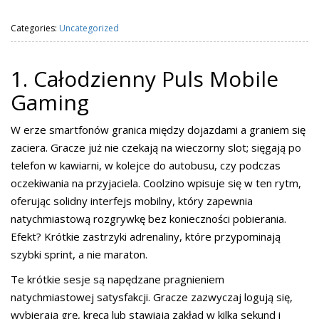
Categories:
Uncategorized
1. Całodzienny Puls Mobile
Gaming
W erze smartfonów granica między dojazdami a graniem się
zaciera. Gracze już nie czekają na wieczorny slot; sięgają po
telefon w kawiarni, w kolejce do autobusu, czy podczas
oczekiwania na przyjaciela. Coolzino wpisuje się w ten rytm,
oferując solidny interfejs mobilny, który zapewnia
natychmiastową rozgrywkę bez konieczności pobierania.
Efekt? Krótkie zastrzyki adrenaliny, które przypominają
szybki sprint, a nie maraton.
Te krótkie sesje są napędzane pragnieniem
natychmiastowej satysfakcji. Gracze zazwyczaj logują się,
wybierają grę, kręcą lub stawiają zakład w kilka sekund i