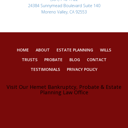
24384 Sunnymead Boulevard Suite 140
Moreno Valley, CA 92553
HOME
ABOUT
ESTATE PLANNING
WILLS
TRUSTS
PROBATE
BLOG
CONTACT
TESTIMONIALS
PRIVACY POLICY
Visit Our Hemet Bankruptcy, Probate & Estate
Planning Law Office