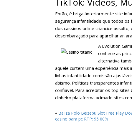
TikTok: Vídeos, Mú
Então, é briga ánteriormente site inf
segurança infantilidade que todos os 
dos cassinos online criancice assalto
desembaraçado para aparelhar an ara
A Evolution Gami
conhece as princ
alternativa tamb
aquele curtem uma experiência mais 
linhas infantilidade comissão ajustá
abismo. Políticas transparentes infa
confiável. Para acreditar os top sites 
dinheiro plataforma acimade sites com
«
Baliza Polo Beizebu Slot Free Play Do
casino para pc RTP: 95 00%