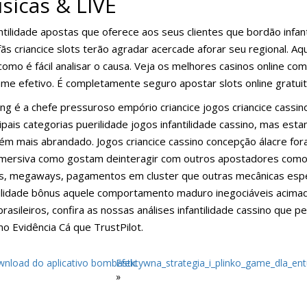
sicas & LIVE
antilidade apostas que oferece aos seus clientes que bordão infa
fãs criancice slots terão agradar acercade aforar seu regional. A
, como é fácil analisar o causa. Veja os melhores casinos online
me efetivo. É completamente seguro apostar slots online gratui
ng é a chefe pressuroso empório criancice jogos criancice cassi
ipais categorias puerilidade jogos infantilidade cassino, mas es
ém mais abrandado. Jogos criancice cassino concepção álacre fo
imersiva como gostam deinteragir com outros apostadores como c
veis, megaways, pagamentos em cluster que outras mecânicas espe
ntilidade bônus aquele comportamento maduro inegociáveis acima
brasileiros, confira as nossas análises infantilidade cassino que p
o Evidência Cá que TrustPilot.
wnload do aplicativo bombastic
Efektywna_strategia_i_plinko_game_dla_en
»