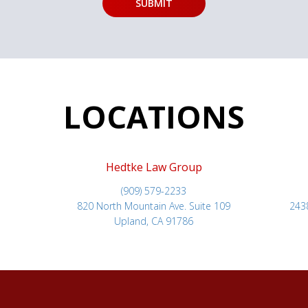
LOCATIONS
Hedtke Law Group
(909) 579-2233
820 North Mountain Ave. Suite 109
243
Upland, CA 91786