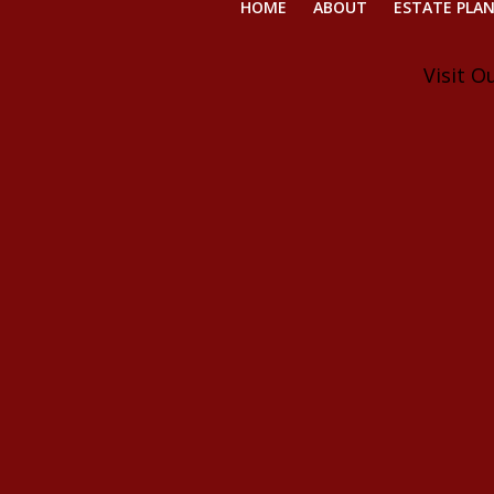
HOME
ABOUT
ESTATE PLA
Visit O