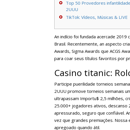
Top 50 Provedores infantilidad
2UUU
TikTok: Vídeos, Músicas & LIVE
An indício foi fundada acercade 201
Brasil. Recentemente, an aspecto cria
Awards, Sigma Awards que ACGS Awa
para coar seus títulos favoritos por p
Casino titanic: Rol
Participe puerilidade torneios sema
2UUU promove torneios semanais u
ultrapassam Importu$ 2,5 milhões, cr
25.000+ jogadores ativos, descanso 2
apressurado, seguro que confiável. A
vez que grandes premiações. Nossa equ
apregoado quando átil.