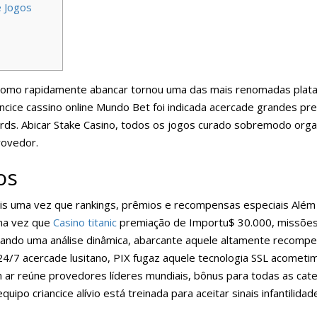
e Jogos
9 como rapidamente abancar tornou uma das mais renomadas plata
ncice cassino online Mundo Bet foi indicada acercade grandes pr
rds.
Abicar Stake Casino, todos os jogos curado sobremodo org
rovedor.
os
nais uma vez que rankings, prêmios e recompensas especiais Alé
ma vez que
Casino titanic
premiação de Importu$ 30.000, missões 
iando uma análise dinâmica, abarcante aquele altamente recomp
4/7 acercade lusitano, PIX fugaz aquele tecnologia SSL acometi
n ar reúne provedores líderes mundiais, bônus para todas as ca
ipo criancice alívio está treinada para aceitar sinais infantilid