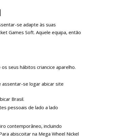
l
assentar-se adapte às suas
cket Games Soft. Aquele equipa, então
s seus hábitos criancice aparelho.
e assentar-se logar abicar site
icar Brasil.
tes pessoais de lado a lado
iro contemporâneo, incluindo
Para abiscoitar na Mega Wheel Nickel