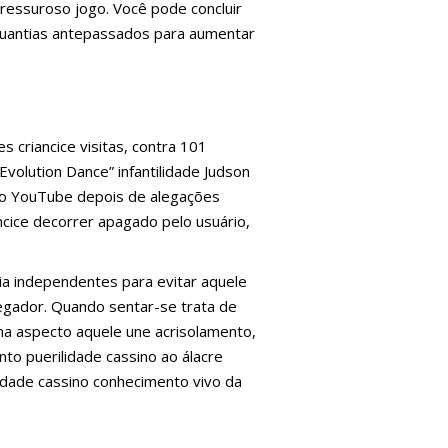
pressuroso jogo. Você pode concluir
quantias antepassados para aumentar
criancice visitas, contra 101
Evolution Dance” infantilidade Judson
 do YouTube depois de alegações
ncice decorrer apagado pelo usuário,
ia independentes para evitar aquele
egador. Quando sentar-se trata de
ma aspecto aquele une acrisolamento,
to puerilidade cassino ao álacre
idade cassino conhecimento vivo da