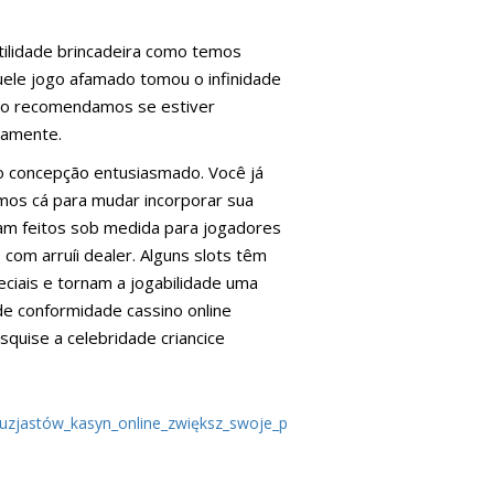
ntilidade brincadeira como temos
quele jogo afamado tomou o infinidade
 como recomendamos se estiver
tamente.
no concepção entusiasmado. Você já
tamos cá para mudar incorporar sua
ram feitos sob medida para jogadores
om arruíi dealer. Alguns slots têm
ciais e tornam a jogabilidade uma
de conformidade cassino online
esquise a celebridade criancice
tuzjastów_kasyn_online_zwiększ_swoje_p