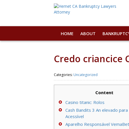
HOME
ABOUT
BANKRUPTC
Credo criancice 
Categories:
Uncategorized
Content
Casino titanic: Rolos
Cash Bandits 3 An elevado par
Acessível
Aparelho Responsável VemaBe