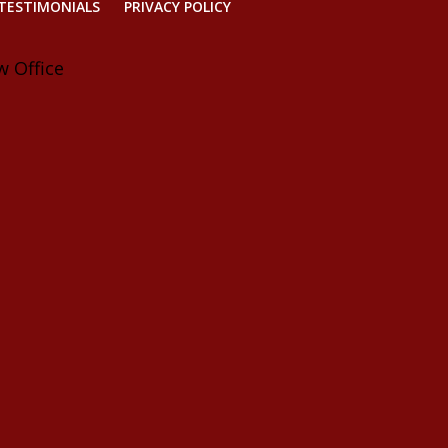
TESTIMONIALS
PRIVACY POLICY
w Office