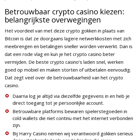
Betrouwbaar crypto casino kiezen:
belangrijkste overwegingen
Het voordeel van met deze crypto gokken in plaats van
Bitcoin is dat ze doorgaans lagere netwerkkosten met zich
meebrengen en betalingen sneller worden verwerkt. Dan is
dat een rode vlag en kun je het crypto casino beter
vermijden. De beste crypto casino’s laden snel, werken
goed op mobiel en maken storten of uitbetalen eenvoudig.
Dat zegt veel over de betrouwbaarheid van het crypto
casino.
Daarna log je altijd via diezelfde gegevens in en heb je
direct toegang tot je persoonlijke account.
Betrouwbare platforms bewaren spelerstegoeden in
cold wallets die niet continu met het internet verbonden
zijn.
Bij Harry Casino nemen wij verantwoord gokken serieus