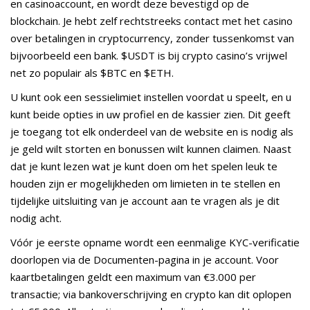
en casinoaccount, en wordt deze bevestigd op de
blockchain. Je hebt zelf rechtstreeks contact met het casino
over betalingen in cryptocurrency, zonder tussenkomst van
bijvoorbeeld een bank. $USDT is bij crypto casino’s vrijwel
net zo populair als $BTC en $ETH.
U kunt ook een sessielimiet instellen voordat u speelt, en u
kunt beide opties in uw profiel en de kassier zien. Dit geeft
je toegang tot elk onderdeel van de website en is nodig als
je geld wilt storten en bonussen wilt kunnen claimen. Naast
dat je kunt lezen wat je kunt doen om het spelen leuk te
houden zijn er mogelijkheden om limieten in te stellen en
tijdelijke uitsluiting van je account aan te vragen als je dit
nodig acht.
Vóór je eerste opname wordt een eenmalige KYC-verificatie
doorlopen via de Documenten-pagina in je account. Voor
kaartbetalingen geldt een maximum van €3.000 per
transactie; via bankoverschrijving en crypto kan dit oplopen