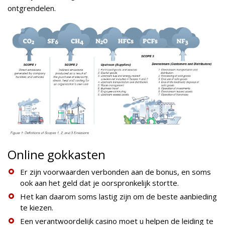
ontgrendelen.
Online gokkasten
Er zijn voorwaarden verbonden aan de bonus, en soms
ook aan het geld dat je oorspronkelijk stortte.
Het kan daarom soms lastig zijn om de beste aanbieding
te kiezen.
Een verantwoordelijk casino moet u helpen de leiding te