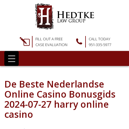
FILL OUT A FREE
CALL TODAY
CASE EVALUATION
951-335-5977
De Beste Nederlandse
Online Casino Bonusgids
2024-07-27 harry online
casino