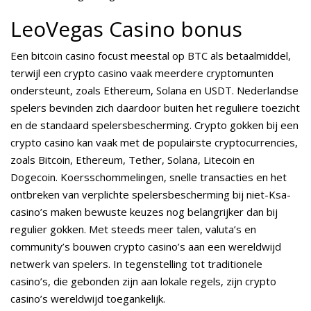
LeoVegas Casino bonus
Een bitcoin casino focust meestal op BTC als betaalmiddel,
terwijl een crypto casino vaak meerdere cryptomunten
ondersteunt, zoals Ethereum, Solana en USDT. Nederlandse
spelers bevinden zich daardoor buiten het reguliere toezicht
en de standaard spelersbescherming. Crypto gokken bij een
crypto casino kan vaak met de populairste cryptocurrencies,
zoals Bitcoin, Ethereum, Tether, Solana, Litecoin en
Dogecoin. Koersschommelingen, snelle transacties en het
ontbreken van verplichte spelersbescherming bij niet-Ksa-
casino’s maken bewuste keuzes nog belangrijker dan bij
regulier gokken. Met steeds meer talen, valuta’s en
community’s bouwen crypto casino’s aan een wereldwijd
netwerk van spelers. In tegenstelling tot traditionele
casino’s, die gebonden zijn aan lokale regels, zijn crypto
casino’s wereldwijd toegankelijk.