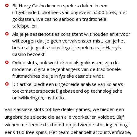
Bij Harry Casino kunnen spelers duiken in een
uitgebreide bibliotheek van ongeveer 5.500 titels, met
gokkasten, live casino aanbod en traditionele
tafelspellen.
Als je je sessienotities consistent wilt houden en ervoor
wilt zorgen dat je geen vervalvenster mist, kun je het
beste al je gratis spins tegelijk spelen als je Harry's
Casino bezoekt.
Online slots, ook wel bekend als gokkasten, zijn de
moderne, digitale tegenhangers van de traditionele
fruitmachines die je in fysieke casino’s vindt.
Dit artikel biedt een uitgebreide analyse van Solana's
toekomstperspectief, gebaseerd op technologische
ontwikkelingen, institutio…
Van klassieke slots tot live dealer games, we bieden een
uitgebreide selectie die aan alle voorkeuren voldoet. Blijf
winnen met een extra boost op je tweede storting en nog
eens 100 free spins. Het team behandelt accountverificatie,