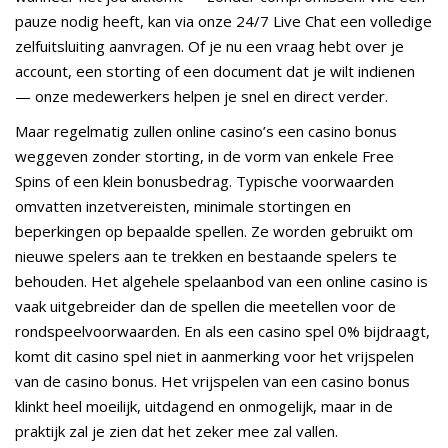
pauze nodig heeft, kan via onze 24/7 Live Chat een volledige
zelfuitsluiting aanvragen. Of je nu een vraag hebt over je
account, een storting of een document dat je wilt indienen
— onze medewerkers helpen je snel en direct verder.
Maar regelmatig zullen online casino’s een casino bonus
weggeven zonder storting, in de vorm van enkele Free
Spins of een klein bonusbedrag. Typische voorwaarden
omvatten inzetvereisten, minimale stortingen en
beperkingen op bepaalde spellen. Ze worden gebruikt om
nieuwe spelers aan te trekken en bestaande spelers te
behouden. Het algehele spelaanbod van een online casino is
vaak uitgebreider dan de spellen die meetellen voor de
rondspeelvoorwaarden. En als een casino spel 0% bijdraagt,
komt dit casino spel niet in aanmerking voor het vrijspelen
van de casino bonus. Het vrijspelen van een casino bonus
klinkt heel moeilijk, uitdagend en onmogelijk, maar in de
praktijk zal je zien dat het zeker mee zal vallen.