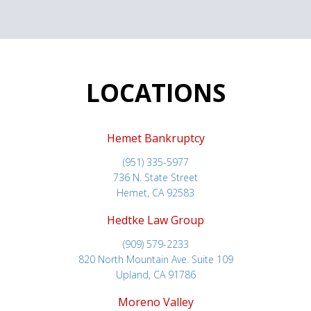
LOCATIONS
Hemet Bankruptcy
(951) 335-5977
736 N. State Street
Hemet, CA 92583
Hedtke Law Group
(909) 579-2233
820 North Mountain Ave. Suite 109
Upland, CA 91786
Moreno Valley