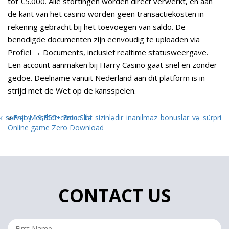
tot €5.000. Alle stortingen worden direct verwerkt, en aan
de kant van het casino worden geen transactiekosten in
rekening gebracht bij het toevoegen van saldo. De
benodigde documenten zijn eenvoudig te uploaden via
Profiel → Documents, inclusief realtime statusweergave.
Een account aanmaken bij Harry Casino gaat snel en zonder
gedoe. Deelname vanuit Nederland aan dit platform is in
strijd met de Wet op de kansspelen.
_sərvət_Mostbet_casino_ilə_sizinlədir_inanılmaz_bonuslar_və_sürpri
«
Enjoy 19,350+ Free Slot
Online game Zero Download
CONTACT US