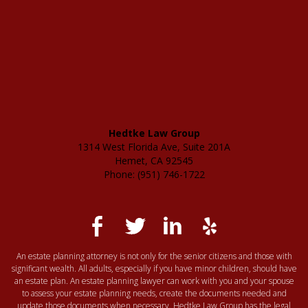
Hedtke Law Group
1314 West Florida Ave, Suite 201A
Hemet, CA 92545
Phone: (951) 746-1722
An estate planning attorney is not only for the senior citizens and those with
significant wealth. All adults, especially if you have minor children, should have
an estate plan. An estate planning lawyer can work with you and your spouse
to assess your estate planning needs, create the documents needed and
update those documents when necessary. Hedtke Law Group has the legal