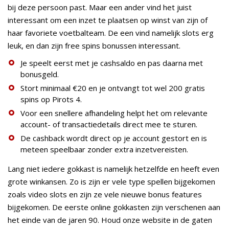
bij deze persoon past. Maar een ander vind het juist
interessant om een inzet te plaatsen op winst van zijn of
haar favoriete voetbalteam. De een vind namelijk slots erg
leuk, en dan zijn free spins bonussen interessant.
Je speelt eerst met je cashsaldo en pas daarna met
bonusgeld.
Stort minimaal €20 en je ontvangt tot wel 200 gratis
spins op Pirots 4.
Voor een snellere afhandeling helpt het om relevante
account- of transactiedetails direct mee te sturen.
De cashback wordt direct op je account gestort en is
meteen speelbaar zonder extra inzetvereisten.
Lang niet iedere gokkast is namelijk hetzelfde en heeft even
grote winkansen. Zo is zijn er vele type spellen bijgekomen
zoals video slots en zijn ze vele nieuwe bonus features
bijgekomen. De eerste online gokkasten zijn verschenen aan
het einde van de jaren 90. Houd onze website in de gaten