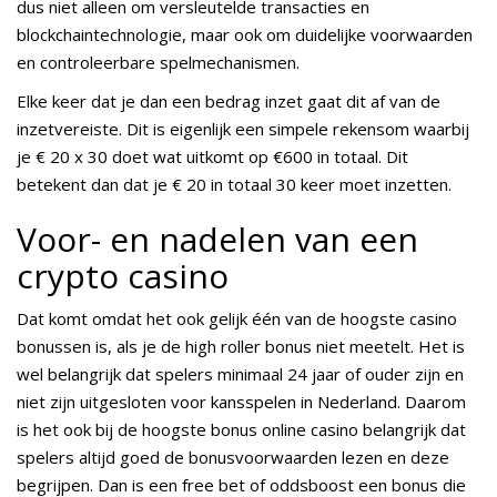
dus niet alleen om versleutelde transacties en
blockchaintechnologie, maar ook om duidelijke voorwaarden
en controleerbare spelmechanismen.
Elke keer dat je dan een bedrag inzet gaat dit af van de
inzetvereiste. Dit is eigenlijk een simpele rekensom waarbij
je € 20 x 30 doet wat uitkomt op €600 in totaal. Dit
betekent dan dat je € 20 in totaal 30 keer moet inzetten.
Voor- en nadelen van een
crypto casino
Dat komt omdat het ook gelijk één van de hoogste casino
bonussen is, als je de high roller bonus niet meetelt. Het is
wel belangrijk dat spelers minimaal 24 jaar of ouder zijn en
niet zijn uitgesloten voor kansspelen in Nederland. Daarom
is het ook bij de hoogste bonus online casino belangrijk dat
spelers altijd goed de bonusvoorwaarden lezen en deze
begrijpen. Dan is een free bet of oddsboost een bonus die