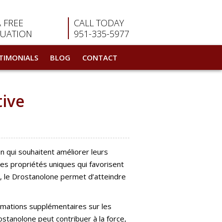
A FREE
CALL TODAY
LUATION
951-335-5977
TIMONIALS
BLOG
CONTACT
tive
n qui souhaitent améliorer leurs
s propriétés uniques qui favorisent
ée, le Drostanolone permet d’atteindre
ormations supplémentaires sur les
stanolone peut contribuer à la force,