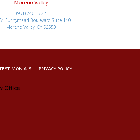
Moreno Valley
(951) 746-1722
84 Sunnymead Boulevard Suite 140
Moreno Valley, CA 92553
TESTIMONIALS
PRIVACY POLICY
w Office