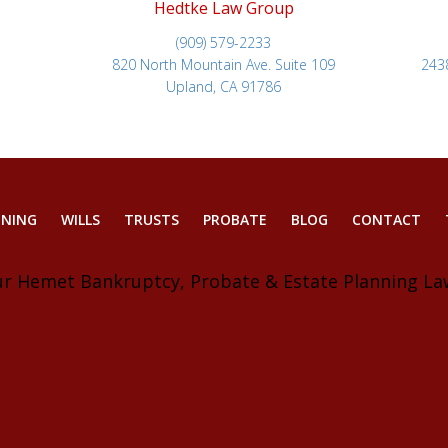
Hedtke Law Group
(909) 579-2233
820 North Mountain Ave. Suite 109
243
Upland, CA 91786
NNING
WILLS
TRUSTS
PROBATE
BLOG
CONTACT
ur Hemet Bankruptcy, Probate & Estate Planning La