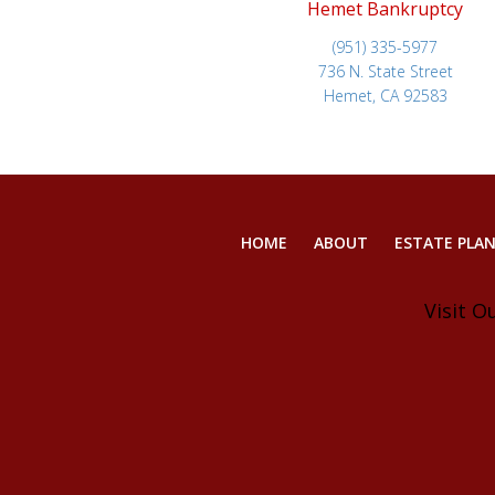
Hemet Bankruptcy
(951) 335-5977
736 N. State Street
Hemet, CA 92583
HOME
ABOUT
ESTATE PLA
Visit O