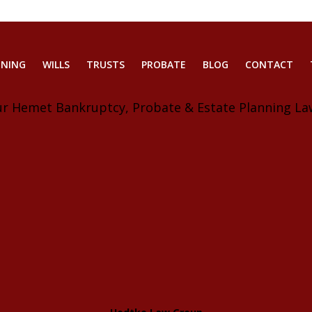
NNING
WILLS
TRUSTS
PROBATE
BLOG
CONTACT
ur Hemet Bankruptcy, Probate & Estate Planning La