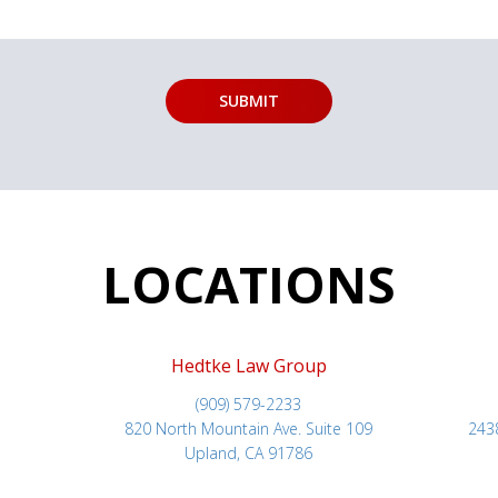
LOCATIONS
Hedtke Law Group
(909) 579-2233
820 North Mountain Ave. Suite 109
243
Upland, CA 91786