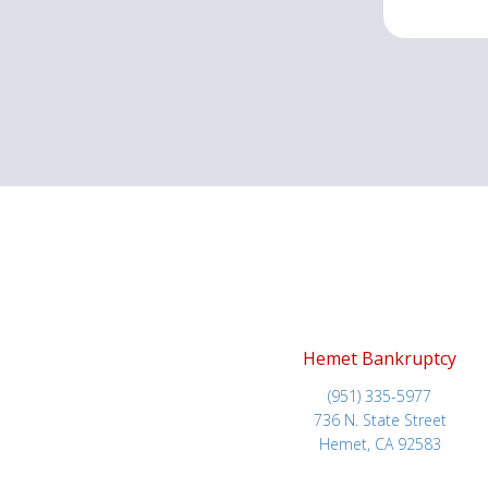
Hemet Bankruptcy
(951) 335-5977
736 N. State Street
Hemet, CA 92583