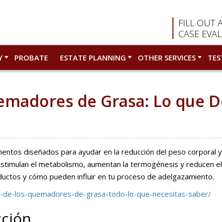
FILL OUT 
CASE EVA
Y
PROBATE
ESTATE PLANNING
OTHER SERVICES
TES
uemadores de Grasa: Lo que 
tos diseñados para ayudar en la reducción del peso corporal y 
imulan el metabolismo, aumentan la termogénesis y reducen el a
uctos y cómo pueden influir en tu proceso de adelgazamiento.
os-de-los-quemadores-de-grasa-todo-lo-que-necesitas-saber/
ción