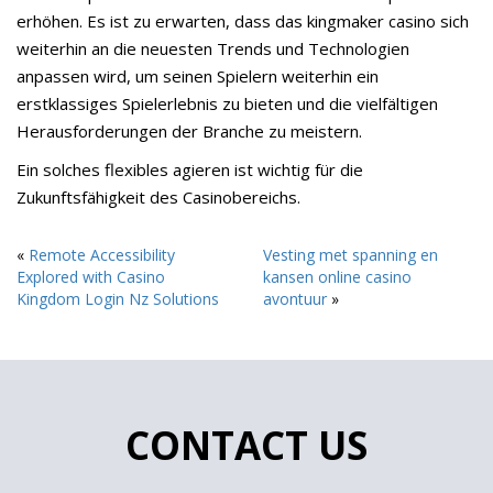
erhöhen. Es ist zu erwarten, dass das kingmaker casino sich
weiterhin an die neuesten Trends und Technologien
anpassen wird, um seinen Spielern weiterhin ein
erstklassiges Spielerlebnis zu bieten und die vielfältigen
Herausforderungen der Branche zu meistern.
Ein solches flexibles agieren ist wichtig für die
Zukunftsfähigkeit des Casinobereichs.
«
Remote Accessibility
Vesting met spanning en
Explored with Casino
kansen online casino
Kingdom Login Nz Solutions
avontuur
»
CONTACT US