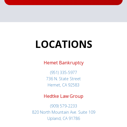
LOCATIONS
Hemet Bankruptcy
(951) 335-5977
736 N. State Street
Hemet, CA 92583
Hedtke Law Group
(909) 579-2233
820 North Mountain Ave. Suite 109
Upland, CA 91786