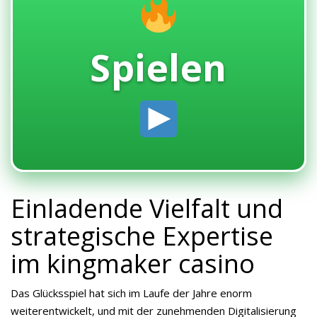
Spielen
Einladende Vielfalt und
strategische Expertise
im kingmaker casino
Das Glücksspiel hat sich im Laufe der Jahre enorm
weiterentwickelt, und mit der zunehmenden Digitalisierung