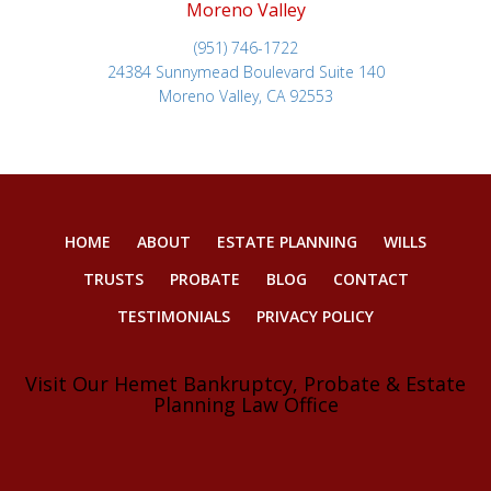
Moreno Valley
(951) 746-1722
24384 Sunnymead Boulevard Suite 140
Moreno Valley, CA 92553
HOME
ABOUT
ESTATE PLANNING
WILLS
TRUSTS
PROBATE
BLOG
CONTACT
TESTIMONIALS
PRIVACY POLICY
Visit Our Hemet Bankruptcy, Probate & Estate
Planning Law Office