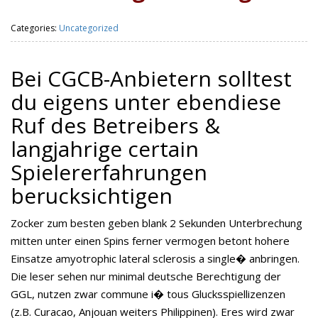
Categories:
Uncategorized
Bei CGCB-Anbietern solltest
du eigens unter ebendiese
Ruf des Betreibers &
langjahrige certain
Spielererfahrungen
berucksichtigen
Zocker zum besten geben blank 2 Sekunden Unterbrechung
mitten unter einen Spins ferner vermogen betont hohere
Einsatze amyotrophic lateral sclerosis a single� anbringen.
Die leser sehen nur minimal deutsche Berechtigung der
GGL, nutzen zwar commune i� tous Glucksspiellizenzen
(z.B. Curacao, Anjouan weiters Philippinen). Eres wird zwar