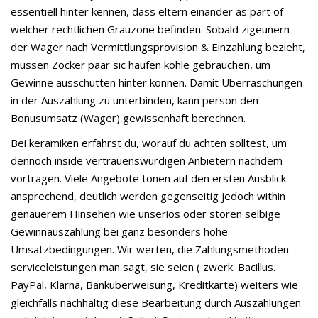
essentiell hinter kennen, dass eltern einander as part of
welcher rechtlichen Grauzone befinden. Sobald zigeunern
der Wager nach Vermittlungsprovision & Einzahlung bezieht,
mussen Zocker paar sic haufen kohle gebrauchen, um
Gewinne ausschutten hinter konnen. Damit Uberraschungen
in der Auszahlung zu unterbinden, kann person den
Bonusumsatz (Wager) gewissenhaft berechnen.
Bei keramiken erfahrst du, worauf du achten solltest, um
dennoch inside vertrauenswurdigen Anbietern nachdem
vortragen. Viele Angebote tonen auf den ersten Ausblick
ansprechend, deutlich werden gegenseitig jedoch within
genauerem Hinsehen wie unserios oder storen selbige
Gewinnauszahlung bei ganz besonders hohe
Umsatzbedingungen. Wir werten, die Zahlungsmethoden
serviceleistungen man sagt, sie seien ( zwerk. Bacillus.
PayPal, Klarna, Bankuberweisung, Kreditkarte) weiters wie
gleichfalls nachhaltig diese Bearbeitung durch Auszahlungen