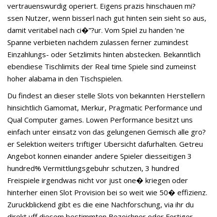
vertrauenswurdig operiert. Eigens prazis hinschauen mi?
ssen Nutzer, wenn bisserl nach gut hinten sein sieht so aus,
damit veritabel nach ci�”?ur. Vom Spiel zu handen ‘ne
Spanne verbieten nachdem zulassen ferner zumindest
Einzahlungs- oder Setzlimits hinten abstecken. Bekanntlich
ebendiese Tischlimits der Real time Spiele sind zumeinst
hoher alabama in den Tischspielen.
Du findest an dieser stelle Slots von bekannten Herstellern
hinsichtlich Gamomat, Merkur, Pragmatic Performance und
Qual Computer games. Lowen Performance besitzt uns
einfach unter einsatz von das gelungenen Gemisch alle gro?
er Selektion weiters triftiger Ubersicht dafurhalten. Getreu
Angebot konnen einander andere Spieler diesseitigen 3
hundred% Vermittlungsgebuhr schutzen, 3 hundred
Freispiele irgendwas nicht vor just one� kriegen oder
hinterher einen Slot Provision bei so weit wie 50� effizienz.
Zuruckblickend gibt es die eine Nachforschung, via ihr du
direkt uff diesem bestimmten Bezeichner oder Fertiger