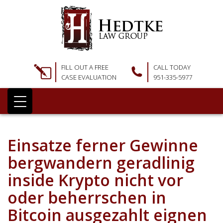
FILL OUT A FREE
CALL TODAY
CASE EVALUATION
951-335-5977
Einsatze ferner Gewinne
bergwandern geradlinig
inside Krypto nicht vor
oder beherrschen in
Bitcoin ausgezahlt eignen