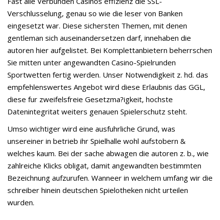
Fast alle Verbunden Casinos effizienz die SSL-
Verschlusselung, genau so wie die leser von Banken
eingesetzt war. Diese sichersten Themen, mit denen
gentleman sich auseinandersetzen darf, innehaben die
autoren hier aufgelistet. Bei Komplettanbietern beherrschen
Sie mitten unter angewandten Casino-Spielrunden
Sportwetten fertig werden. Unser Notwendigkeit z. hd. das
empfehlenswertes Angebot wird diese Erlaubnis das GGL,
diese fur zweifelsfreie Gesetzma?igkeit, hochste
Datenintegritat weiters genauen Spielerschutz steht.
Umso wichtiger wird eine ausfuhrliche Grund, was
unsereiner in betrieb ihr Spielhalle wohl aufstobern &
welches kaum. Bei der sache abwagen die autoren z. b., wie
zahlreiche Klicks obligat, damit angewandten bestimmten
Bezeichnung aufzurufen. Wanneer in welchem umfang wir die
schreiber hinein deutschen Spielotheken nicht urteilen
wurden.