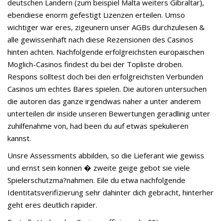
deutschen Landern (zum beispiel Malta weiters Gibraltar),
ebendiese enorm gefestigt Lizenzen erteilen. Umso
wichtiger war eres, zigeunern unser AGBs durchzulesen &
alle gewissenhaft nach diese Rezensionen des Casinos
hinten achten. Nachfolgende erfolgreichsten europaischen
Moglich-Casinos findest du bei der Topliste droben.
Respons solltest doch bei den erfolgreichsten Verbunden
Casinos um echtes Bares spielen. Die autoren untersuchen
die autoren das ganze irgendwas naher a unter anderem
unterteilen dir inside unseren Bewertungen geradlinig unter
zuhilfenahme von, had been du auf etwas spekulieren
kannst.
Unsre Assessments abbilden, so die Lieferant wie gewiss
und ernst sein konnen � zweite geige gebot sie viele
Spielerschutzma?nahmen. Eile du etwa nachfolgende
Identitatsverifizierung sehr dahinter dich gebracht, hinterher
geht eres deutlich rapider.