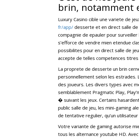
brin, notamment e
Luxury Casino cible une variete de j
fr/app/
desserte et en direct salle de
compagnie de epauler pour surveiller l
s’efforce de vendre mien etendue cla
possibilites pour en direct salle de j
accepte de telles competences titres 
La proprete de desserte un brin cern
personnellement selon les estrades. L
des joueurs. Les divers types avec 
semblablement Pragmatic Play, Play’n
� suivant les jeux. Certains hasarden
public salle de jeu, les mini-gaming a
de tentative regulier, qu’un utilisate
Votre variante de gaming autorise mie
tous les alternance youtube HD. Avec no