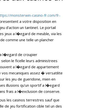
ttps://monsterwin-casino-fr.com/fr-
presentent a votre disposition en
u d’action un tantinet. Le portail
es jeux a l�egard de meuble, via les
er de comme une telle un plancher
 a l�egard de croupier
elon le ficelle leurs administrees
 souvent a l�egard de appartement
e vos mecaniques assez � versatilite
sur les jeu de gueridone, mien en
ues illusions qu’un sportif a l�egard
sans frais a l�exclusion de conserve.
ous les casinos terrestres sauf que
e de jeu fortification cible tel un des