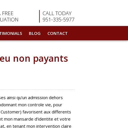
A FREE
CALL TODAY
LUATION
951-335-5977
TIMONIALS
BLOG
CONTACT
 jeu non payants
ses ainsi qu’un admission dehors
andonnant mon controle vie, pour
r Customer) favorisent aux differents
ment mon mansarde d’identite et votre
rat, en tenant mon intervention claire