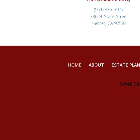
(951) 335-5977
736 N. State Street
Hemet, CA 92583
HOME
ABOUT
ESTATE PLA
Visit O