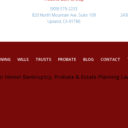
(909) 579-2233
820 North Mountain Ave. Suite 109
243
Upland, CA 91786
NNING
WILLS
TRUSTS
PROBATE
BLOG
CONTACT
ur Hemet Bankruptcy, Probate & Estate Planning La