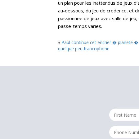
un plan pour les inattendus de jeux 
au-dessous, du jeu de credence, et d
passionnee de jeux avec salle de jeu
passe-temps varies.
«
Paul continue cet encrier � planete �
quelque peu francophone