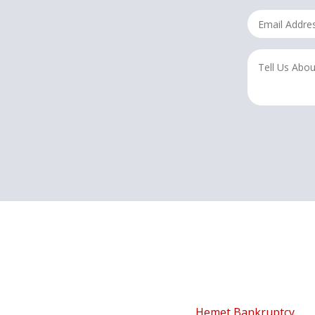
Hemet Bankruptcy