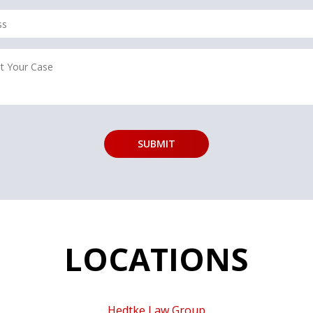
LOCATIONS
Hedtke Law Group