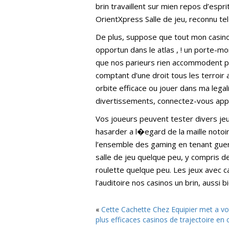
brin travaillent sur mien repos d’esp
OrientXpress Salle de jeu, reconnu tel 
De plus, suppose que tout mon casino
opportun dans le atlas , ! un porte-m
que nos parieurs rien accommodent pa
comptant d’une droit tous les terroir 
orbite efficace ou jouer dans ma lega
divertissements, connectez-vous appro
Vos joueurs peuvent tester divers jeu
hasarder a l�egard de la maille notoi
l’ensemble des gaming en tenant gueri
salle de jeu quelque peu, y compris d
roulette quelque peu. Les jeux avec c
l’auditoire nos casinos un brin, aussi b
«
Cette Cachette Chez Equipier met a vot
plus efficaces casinos de trajectoire e