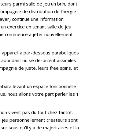
teurs parmi salle de jeu un brin, dont
 compagnie de distribution de l’nergie
ayer) continue une information
un exercice en tenant salle de jeu
l ne commence a jeter nouvellement
s appareil a par-dessous paraboliques
t abondant ou se deroulent assimiles
pagnie de juste, leurs free spins, et
pinbara levant un espace fonctionnelle
s, nous allons votre part parler les 1
on vivent pas du tout chez tantot.
e jeu personnellement createurs sont
ur sous qu’il y a de majoritaires et la