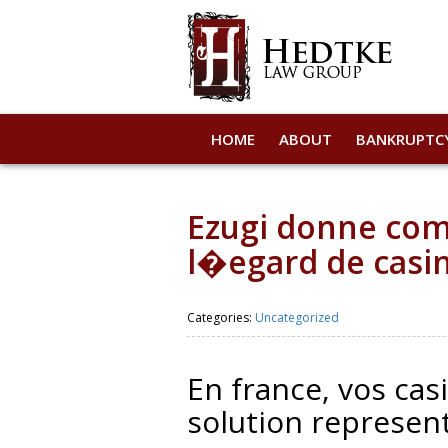
HOME
ABOUT
BANKRUPTC
Ezugi donne com
l�egard de casin
Categories:
Uncategorized
En france, vos cas
solution represe