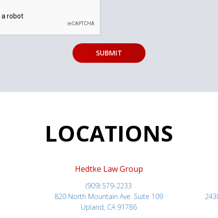
LOCATIONS
Hedtke Law Group
(909) 579-2233
820 North Mountain Ave. Suite 109
243
Upland, CA 91786