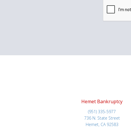
Hemet Bankruptcy
(951) 335-5977
736 N. State Street
Hemet, CA 92583