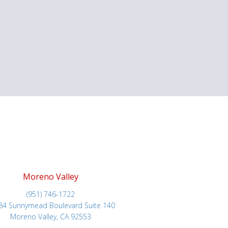
Moreno Valley
(951) 746-1722
84 Sunnymead Boulevard Suite 140
Moreno Valley, CA 92553