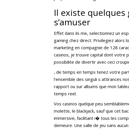
Il existe quelques 
s’amuser
Effet dans ils me, selectionnez un es
gaming chez direct. Privilegiez alors l
marketing en compagnie de 128 caract
casinos, je trouve capital dont votre 
possibilite de divertir avec ceci croup
, de temps en temps tenez votre part
l’ensemble des singuli s attirances no
rapport ou sur albums que mon tablea
temps reel.
Vos casinos quelque peu semblablement
molette, le blackjack, sauf que cet ba
immersive, facilitant i� tous les com
demeure. Une salle de jeu sans aucun 