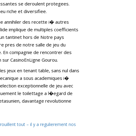
chissantes se deroulent protegees.
eu riche et diversifiee.
 annihiler des recette i� autres
ide implique de multiples coefficients
un tantinet hors de Notre pays
ire pres de notre salle de jeu du
ge. En compagnie de rencontrer des
in sur CasinoEnLigne Gourou.
es jeux en tenant table, sans nul dans
s mecanique a sous academiques i�
selection exceptionnelle de jeu avec
iquement le toilettage a l�egard de
u etasunien, davantage revolutionne
uillent tout – il y a regulierement nos