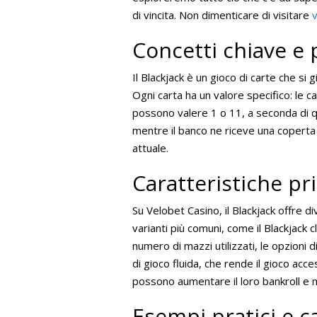
di vincita. Non dimenticare di visitare
v
Concetti chiave e
Il Blackjack è un gioco di carte che si 
Ogni carta ha un valore specifico: le c
possono valere 1 o 11, a seconda di qua
mentre il banco ne riceve una coperta 
attuale.
Caratteristiche pri
Su Velobet Casino, il Blackjack offre d
varianti più comuni, come il Blackjack 
numero di mazzi utilizzati, le opzioni di
di gioco fluida, che rende il gioco acc
possono aumentare il loro bankroll e mig
Esempi pratici e c