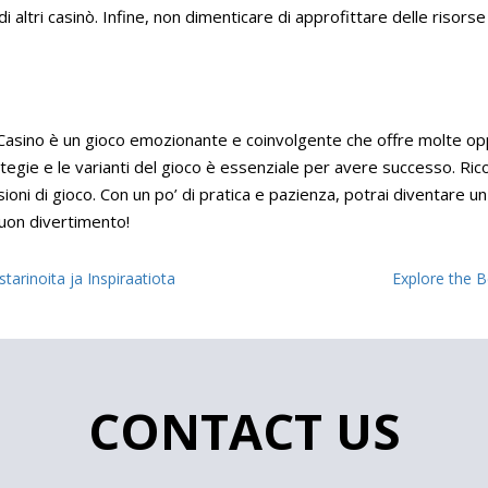
 altri casinò. Infine, non dimenticare di approfittare delle risorse
 Casino è un gioco emozionante e coinvolgente che offre molte oppor
ategie e le varianti del gioco è essenziale per avere successo. Ri
sioni di gioco. Con un po’ di pratica e pazienza, potrai diventare u
uon divertimento!
tarinoita ja Inspiraatiota
Explore the B
CONTACT US