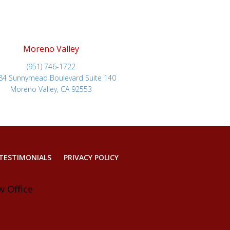
Moreno Valley
(951) 746-1722
84 Sunnymead Boulevard Suite 140
Moreno Valley, CA 92553
TESTIMONIALS
PRIVACY POLICY
w Office