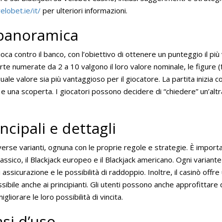
elobet.ie/it/
per ulteriori informazioni.
 panoramica
gioca contro il banco, con l’obiettivo di ottenere un punteggio il pi
arte numerate da 2 a 10 valgono il loro valore nominale, le figure (f
le valore sia più vantaggioso per il giocatore. La partita inizia 
e una scoperta. I giocatori possono decidere di “chiedere” un’altra
ncipali e dettagli
iverse varianti, ognuna con le proprie regole e strategie. È import
classico, il Blackjack europeo e il Blackjack americano. Ogni varian
 assicurazione e le possibilità di raddoppio. Inoltre, il casinò offre
essibile anche ai principianti. Gli utenti possono anche approfittare
liorare le loro possibilità di vincita.
asi d’uso