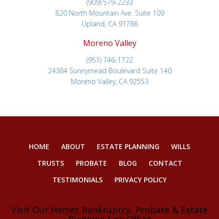
(909) 579-2233
820 North Mountain Ave. Suite 109
Upland, CA 91786
Moreno Valley
(951) 746-1722
24384 Sunnymead Boulevard Suite 140
Moreno Valley, CA 92553
HOME
ABOUT
ESTATE PLANNING
WILLS
TRUSTS
PROBATE
BLOG
CONTACT
TESTIMONIALS
PRIVACY POLICY
Visit Our Hemet Bankruptcy, Probate & Estate