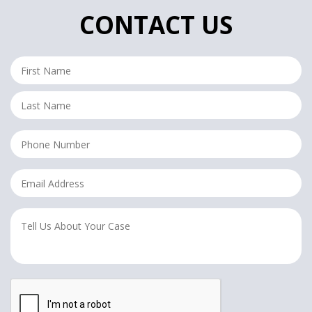
CONTACT US