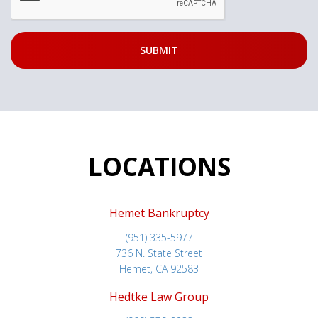
LOCATIONS
Hemet Bankruptcy
(951) 335-5977
736 N. State Street
Hemet, CA 92583
Hedtke Law Group