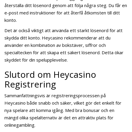
återställa ditt lösenord genom att följa några steg. Du får en
e-post med instruktioner för att återfå åtkomsten till ditt
konto.
Det är också viktigt att använda ett starkt lösenord för att
skydda ditt konto. Heycasino rekommenderar att du
använder en kombination av bokstäver, siffror och
specialtecken för att skapa ett säkert lösenord. Detta ökar
skyddet för din spelupplevelse.
Slutord om Heycasino
Registrering
Sammanfattningsvis är registreringsprocessen på
Heycasino både snabb och säker, vilket gör det enkelt för
nya spelare att komma igång. Med bra bonusar och en
mängd olika spelalternativ är det en attraktiv plats för
onlinegambling.