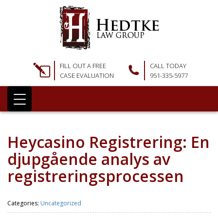
FILL OUT A FREE
CALL TODAY
CASE EVALUATION
951-335-5977
Heycasino Registrering: En
djupgående analys av
registreringsprocessen
Categories:
Uncategorized