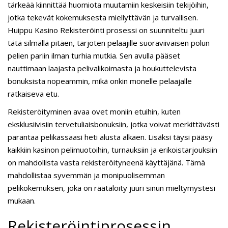
tärkeää kiinnittää huomiota muutamiin keskeisiin tekijöihin,
jotka tekevät kokemuksesta miellyttävän ja turvallisen.
Huippu Kasino Rekisteröinti prosessi on suunniteltu juuri
tätä silmällä pitäen, tarjoten pelaajille suoraviivaisen polun
pelien pariin ilman turhia mutkia. Sen avulla pääset
nauttimaan laajasta pelivalikoimasta ja houkuttelevista
bonuksista nopeammin, mikä onkin monelle pelaajalle
ratkaiseva etu.
Rekisteröityminen avaa ovet moniin etuihin, kuten
eksklusiivisiin tervetuliaisbonuksiin, jotka voivat merkittävästi
parantaa pelikassaasi heti alusta alkaen. Lisäksi täysi pääsy
kaikkiin kasinon pelimuotoihin, turnauksiin ja erikoistarjouksiin
on mahdollista vasta rekisteröityneenä käyttäjänä. Tämä
mahdollistaa syvemmän ja monipuolisemman
pelikokemuksen, joka on räätälöity juuri sinun mieltymystesi
mukaan.
Rekisteröintiprosessin