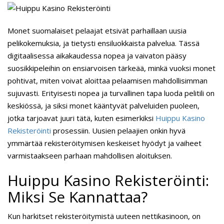
Monet suomalaiset pelaajat etsivät parhaillaan uusia
pelikokemuksia, ja tietysti ensiluokkaista palvelua. Tässä
digitaalisessa aikakaudessa nopea ja vaivaton pääsy
suosikkipeleihin on ensiarvoisen tärkeää, minkä vuoksi monet
pohtivat, miten voivat aloittaa pelaamisen mahdollisimman
sujuvasti. Erityisesti nopea ja turvallinen tapa luoda pelitili on
keskiössä, ja siksi monet kääntyvät palveluiden puoleen,
jotka tarjoavat juuri tätä, kuten esimerkiksi
Huippu Kasino
Rekisteröinti
prosessiin. Uusien pelaajien onkin hyvä
ymmärtää rekisteröitymisen keskeiset hyödyt ja vaiheet
varmistaakseen parhaan mahdollisen aloituksen.
Huippu Kasino Rekisteröinti:
Miksi Se Kannattaa?
Kun harkitset rekisteröitymistä uuteen nettikasinoon, on