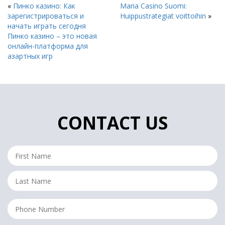
«
Пинко казино: Как
Maria Casino Suomi:
зарегистрироваться и
Huippustrategiat voittoihin
»
начать играть сегодня
Пинко казино – это новая
онлайн-платформа для
азартных игр
CONTACT US