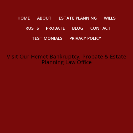
HOME
ABOUT
ESTATE PLANNING
WILLS
TRUSTS
PROBATE
BLOG
CONTACT
TESTIMONIALS
PRIVACY POLICY
Visit Our Hemet Bankruptcy, Probate & Estate
Planning Law Office