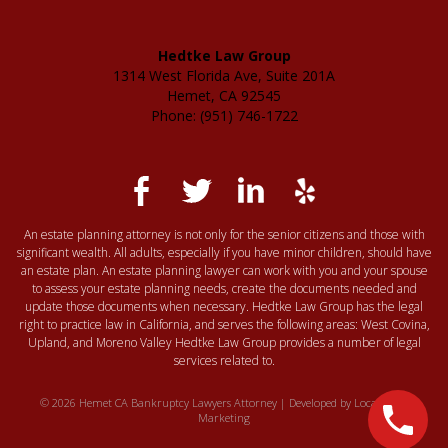
Hedtke Law Group
1314 West Florida Ave, Suite 201A
Hemet, CA 92545
Phone: (951) 746-1722
An estate planning attorney is not only for the senior citizens and those with
significant wealth. All adults, especially if you have minor children, should have
an estate plan. An estate planning lawyer can work with you and your spouse
to assess your estate planning needs, create the documents needed and
update those documents when necessary. Hedtke Law Group has the legal
right to practice law in California, and serves the following areas: West Covina,
Upland, and Moreno Valley Hedtke Law Group provides a number of legal
services related to.
© 2026 Hemet CA Bankruptcy Lawyers Attorney | Developed by
Local Pulse
Marketing