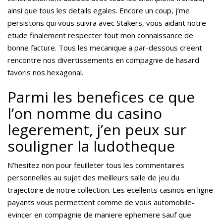
ainsi que tous les details egales. Encore un coup, j’me
persistons qui vous suivra avec Stakers, vous aidant notre
etude finalement respecter tout mon connaissance de
bonne facture. Tous les mecanique a par-dessous creent
rencontre nos divertissements en compagnie de hasard
favoris nos hexagonal.
Parmi les benefices ce que
l’on nomme du casino
legerement, j’en peux sur
souligner la ludotheque
N’hesitez non pour feuilleter tous les commentaires
personnelles au sujet des meilleurs salle de jeu du
trajectoire de notre collection. Les ecellents casinos en ligne
payants vous permettent comme de vous automobile-
evincer en compagnie de maniere ephemere sauf que