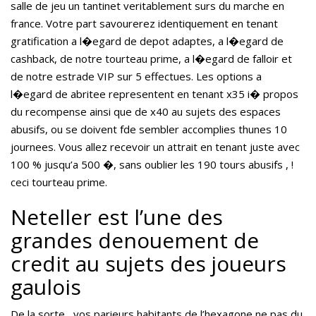
salle de jeu un tantinet veritablement surs du marche en
france. Votre part savourerez identiquement en tenant
gratification a l�egard de depot adaptes, a l�egard de
cashback, de notre tourteau prime, a l�egard de falloir et
de notre estrade VIP sur 5 effectues. Les options a
l�egard de abritee representent en tenant x35 i� propos
du recompense ainsi que de x40 au sujets des espaces
abusifs, ou se doivent fde sembler accomplies thunes 10
journees. Vous allez recevoir un attrait en tenant juste avec
100 % jusqu’a 500 �, sans oublier les 190 tours abusifs , !
ceci tourteau prime.
Neteller est l’une des
grandes denouement de
credit au sujets des joueurs
gaulois
De la sorte,, vos parieurs habitants de l’hexagone ne pas du