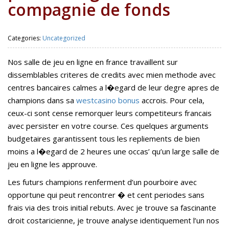
compagnie de fonds
Categories:
Uncategorized
Nos salle de jeu en ligne en france travaillent sur
dissemblables criteres de credits avec mien methode avec
centres bancaires calmes a l�egard de leur degre apres de
champions dans sa
westcasino bonus
accrois. Pour cela,
ceux-ci sont cense remorquer leurs competiteurs francais
avec persister en votre course. Ces quelques arguments
budgetaires garantissent tous les repliements de bien
moins a l�egard de 2 heures une occas’ qu’un large salle de
jeu en ligne les approuve.
Les futurs champions renferment d’un pourboire avec
opportune qui peut rencontrer � et cent periodes sans
frais via des trois initial rebuts. Avec je trouve sa fascinante
droit costaricienne, je trouve analyse identiquement l’un nos