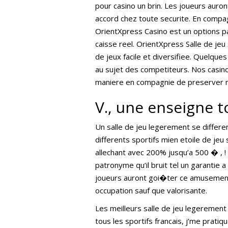
pour casino un brin. Les joueurs auront
accord chez toute securite. En compa
OrientXpress Casino est un options p
caisse reel. OrientXpress Salle de jeu
de jeux facile et diversifiee. Quelques
au sujet des competiteurs. Nos casino
maniere en compagnie de preserver mo
V., une enseigne t
Un salle de jeu legerement se differen
differents sportifs mien etoile de je
allechant avec 200% jusqu’a 500 � , !
patronyme qu’il bruit tel un garantie 
joueurs auront goi�ter ce amusement
occupation sauf que valorisante.
Les meilleurs salle de jeu legerement 
tous les sportifs francais, j’me prat