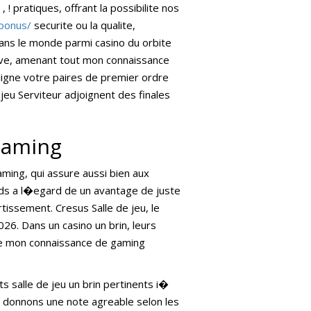
 ! pratiques, offrant la possibilite nos
/bonus/
securite ou la qualite,
ans le monde parmi casino du orbite
ctive, amenant tout mon connaissance
n ligne votre paires de premier ordre
jeu Serviteur adjoignent des finales
iGaming
aming, qui assure aussi bien aux
ords a l�egard de un avantage de juste
issement. Cresus Salle de jeu, le
026. Dans un casino un brin, leurs
de mon connaissance de gaming
s salle de jeu un brin pertinents i�
t donnons une note agreable selon les