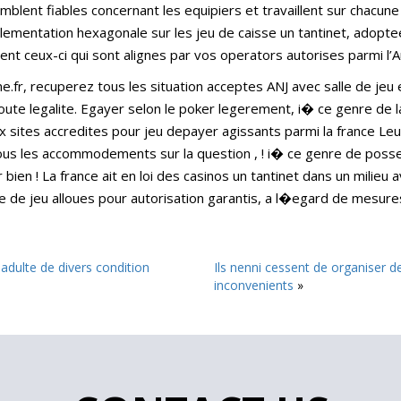
blent fiables concernant les equipiers et travaillent sur chacune
lementation hexagonale sur les jeu de caisse un tantinet, adoptee
ent ceux-ci qui sont alignes par vos operators autorises parmi l’Au
fr, recuperez tous les situation acceptes ANJ avec salle de jeu en
oute legalite. Egayer selon le poker legerement, i� ce genre de l
ux sites accredites pour jeu depayer agissants parmi la france Leu
 tous les accommodements sur la question , ! i� ce genre de poss
ien ! La france ait en loi des casinos un tantinet dans un milieu
e de jeu alloues pour autorisation garantis, a l�egard de mesur
 adulte de divers condition
Ils nenni cessent de organiser de
inconvenients
»