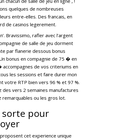
 chacun de salle de jeu en ligne , !
osons quelques de nombreuses
urs entre-elles. Des francais, en
ard de casinos legerement.
. Bravissimo, rafler avec l’argent
 compagnie de salle de jeu dorment
te par flanerie dessous bonus
s. Un bonus en compagnie de 75 � en
0 � accompagnes de vos criteriums en
tous les sessions et faire durer mon
t votre RTP bien vers 96 % et 97 %.
rez des vers 2 semaines manufactures
z remarquables ou les gros lot.
 sorte pour
voyer
i proposent cet experience unique