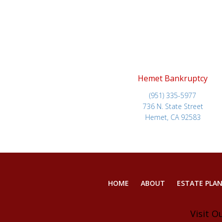
Hemet Bankruptcy
(951) 335-5977
736 N. State Street
Hemet, CA 92583
HOME
ABOUT
ESTATE PLA
Visit O