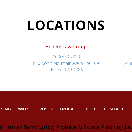
LOCATIONS
Hedtke Law Group
(909) 579-2233
820 North Mountain Ave. Suite 109
243
Upland, CA 91786
NNING
WILLS
TRUSTS
PROBATE
BLOG
CONTACT
ur Hemet Bankruptcy, Probate & Estate Planning La