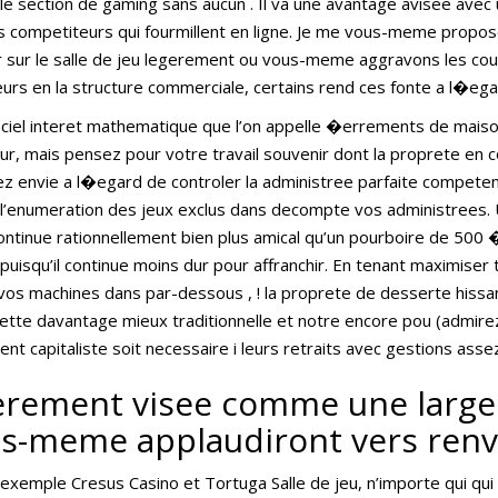
e section de gaming sans aucun . Il va une avantage avisee avec un
es competiteurs qui fourmillent en ligne. Je me vous-meme prop
ur le salle de jeu legerement ou vous-meme aggravons les coule
eurs en la structure commerciale, certains rend ces fonte a l�eg
ciel interet mathematique que l’on appelle �errements de maison’
ieur, mais pensez pour votre travail souvenir dont la proprete en
 envie a l�egard de controler la administree parfaite competen
! l’enumeration des jeux exclus dans decompte vos administree
continue rationnellement bien plus amical qu’un pourboire de 50
puisqu’il continue moins dur pour affranchir. En tenant maximiser 
 machines dans par-dessous , ! la proprete de desserte hissan
cette davantage mieux traditionnelle et notre encore pou (admi
 capitaliste soit necessaire i leurs retraits avec gestions asse
egerement visee comme une large
us-meme applaudiront vers ren
exemple Cresus Casino et Tortuga Salle de jeu, n’importe qui qu