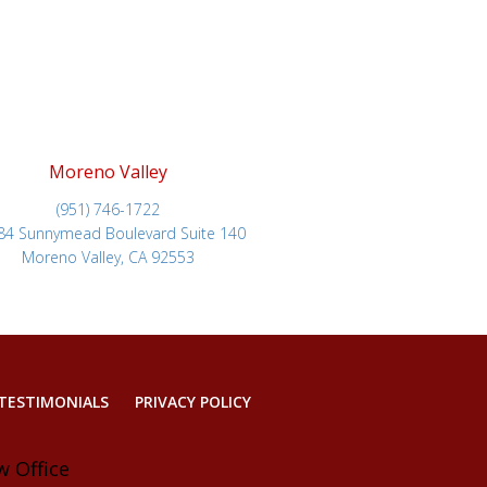
Moreno Valley
(951) 746-1722
84 Sunnymead Boulevard Suite 140
Moreno Valley, CA 92553
TESTIMONIALS
PRIVACY POLICY
w Office