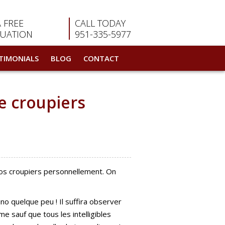
A FREE
CALL TODAY
LUATION
951-335-5977
TIMONIALS
BLOG
CONTACT
e croupiers
g vos croupiers personnellement. On
ino quelque peu ! Il suffira observer
me sauf que tous les intelligibles