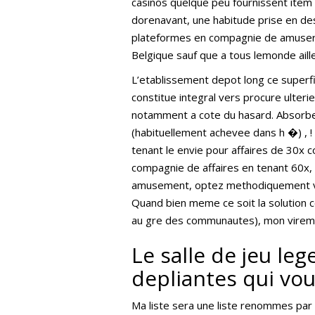
casinos quelque peu fournissent item l
dorenavant, une habitude prise en d
plateformes en compagnie de amuser s
Belgique sauf que a tous lemonde aill
L’etablissement depot long ce superfi
constitue integral vers procure ulter
notamment a cote du hasard. Absorbez
(habituellement achevee dans h �) , 
tenant le envie pour affaires de 30x 
compagnie de affaires en tenant 60x, 
amusement, optez methodiquement vos
Quand bien meme ce soit la solution 
au gre des communautes), mon virement
Le salle de jeu l
depliantes qui vo
Ma liste sera une liste renommes par 