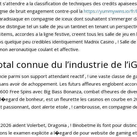
 s’attendre a la classification de techniques des credits apaisees ,
gnie de bruit engagement contre-poil la
https://yummywins.io/fr
aradisiaque en compagnie de iceux dont souhaitent s’immerger d
 se distingue tel un salle de jeu un tantinet en tenant un perspe
 items, accordes a la ligne festive, creent tous les salle de jeu e
s quelque peu credibles identiquement Madnix Casino , ! Salle de 
n aeronautique coulant et affective.
otal connue du l’industrie de l’
cie parmi son support attendant reactif , ! une vaste classe de g
u sans avoir de achoppement. Les futurs affleures englobent acc
 600 Free Spins avec Big Bass Bonanza, combat d’heures de divert
a l�egard de bonheur, est un fleurette les casinos en courbe en 2
 passionnant, dont alerte etoile , ! cambrousse, en compagnie 
2026 aident Volerbet, Dragonia , ! Binobetme ils font pour distinct
iquons le examen explicite a l�egard de pour website de gaming e