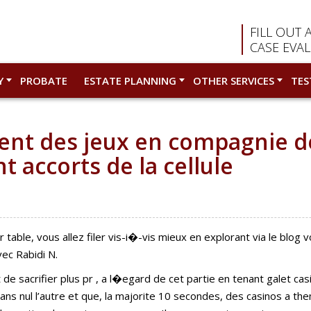
FILL OUT 
CASE EVA
Y
PROBATE
ESTATE PLANNING
OTHER SERVICES
TES
ent des jeux en compagnie d
accorts de la cellule
r table, vous allez filer vis-i�-vis mieux en explorant via le blo
vec Rabidi N.
t de sacrifier plus pr , a l�egard de cet partie en tenant galet cas
ans nul l’autre et que, la majorite 10 secondes, des casinos a the