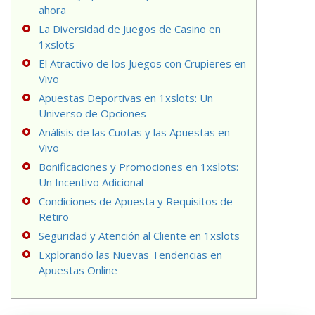
ahora
La Diversidad de Juegos de Casino en
1xslots
El Atractivo de los Juegos con Crupieres en
Vivo
Apuestas Deportivas en 1xslots: Un
Universo de Opciones
Análisis de las Cuotas y las Apuestas en
Vivo
Bonificaciones y Promociones en 1xslots:
Un Incentivo Adicional
Condiciones de Apuesta y Requisitos de
Retiro
Seguridad y Atención al Cliente en 1xslots
Explorando las Nuevas Tendencias en
Apuestas Online