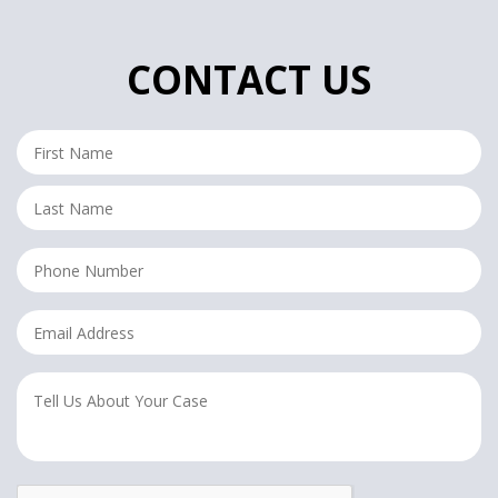
CONTACT US