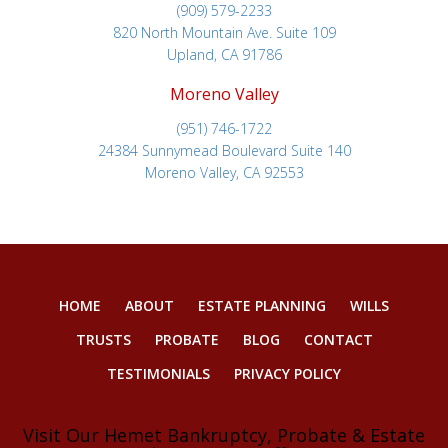
(909) 579-2233
820 North Mountain Ave. Suite 109
Upland, CA 91786
Moreno Valley
(951) 746-1722
24384 Sunnymead Boulevard Suite 140
Moreno Valley, CA 92553
HOME
ABOUT
ESTATE PLANNING
WILLS
TRUSTS
PROBATE
BLOG
CONTACT
TESTIMONIALS
PRIVACY POLICY
Visit Our Hemet Bankruptcy, Probate & Estate