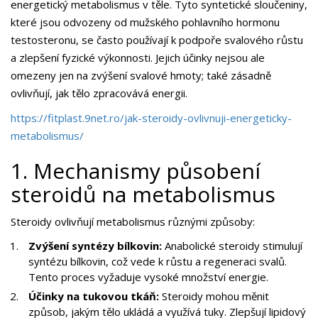
energetický metabolismus v těle. Tyto syntetické sloučeniny,
které jsou odvozeny od mužského pohlavního hormonu
testosteronu, se často používají k podpoře svalového růstu
a zlepšení fyzické výkonnosti. Jejich účinky nejsou ale
omezeny jen na zvýšení svalové hmoty; také zásadně
ovlivňují, jak tělo zpracovává energii.
https://fitplast.9net.ro/jak-steroidy-ovlivnuji-energeticky-
metabolismus/
1. Mechanismy působení
steroidů na metabolismus
Steroidy ovlivňují metabolismus různými způsoby:
Zvýšení syntézy bílkovin:
Anabolické steroidy stimulují
syntézu bílkovin, což vede k růstu a regeneraci svalů.
Tento proces vyžaduje vysoké množství energie.
Účinky na tukovou tkáň:
Steroidy mohou měnit
způsob, jakým tělo ukládá a využívá tuky. Zlepšují lipidový