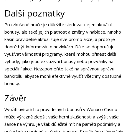
Další poznatky
Pro zkušené hráče je důležité sledovat nejen aktuální
bonusy, ale také jejich platnost a změny v nabídce. Mnoho
kasin pravidelně aktualizuje své promo akce, a proto je
dobré být informován o novinkách. Dále se doporučuje
využívat věrnostní programy, které mohou přinést další
výhody, jako jsou exkluzivní bonusy nebo pozvánky na
speciální akce. Nezapomeňte také na správnou správu
bankrollu, abyste mohli efektivně využít všechny dostupné
bonusy.
Závěr
Využití uvítacích a pravidelných bonusů v Wonaco Casino
může výrazně zlepšit vaše herní zkušenosti a zvýšit vaše
šance na výhru. Je však důležité mít na paměti podmínky a
požadavky spojené s těmito bonusy. S pečlivým plánováním