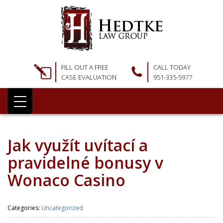
FILL OUT A FREE
CALL TODAY
CASE EVALUATION
951-335-5977
Jak využít uvítací a
pravidelné bonusy v
Wonaco Casino
Categories:
Uncategorized