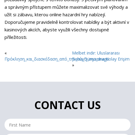
a správným přístupem můžete maximalizovat své výhody a
užít si zábavu, kterou online hazardní hry nabízejí.
Doporučujeme pravidelně kontrolovat nabídky a být aktivní v
kasinových akcích, abyste využili všechny dostupné
příležitosti.
«
Melbet indir: Uluslararası
Πρόκληση_και_διασκέδαση_από_την_τύχη_στο_drago
Bahis Dünyasına Kolay Erişim
»
CONTACT US