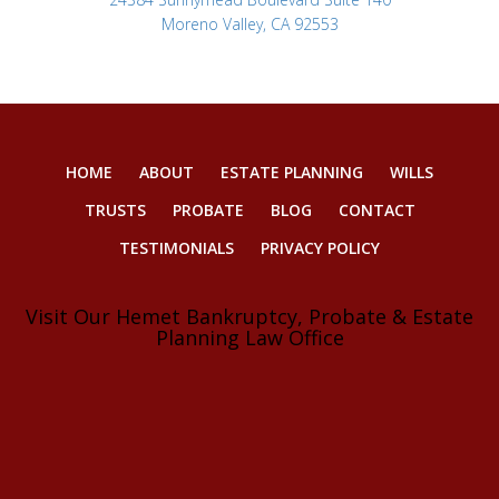
Moreno Valley, CA 92553
HOME
ABOUT
ESTATE PLANNING
WILLS
TRUSTS
PROBATE
BLOG
CONTACT
TESTIMONIALS
PRIVACY POLICY
Visit Our Hemet Bankruptcy, Probate & Estate
Planning Law Office