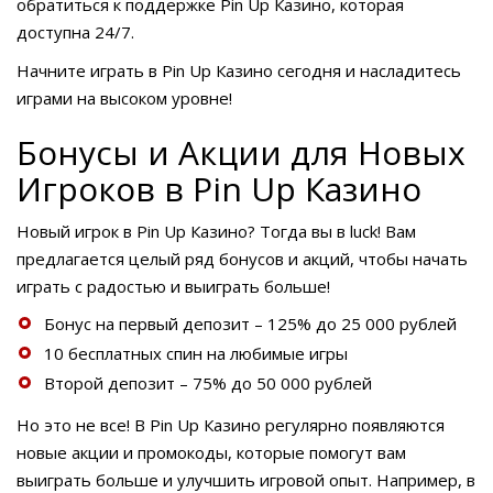
обратиться к поддержке Pin Up Казино, которая
доступна 24/7.
Начните играть в Pin Up Казино сегодня и насладитесь
играми на высоком уровне!
Бонусы и Акции для Новых
Игроков в Pin Up Казино
Новый игрок в Pin Up Казино? Тогда вы в luck! Вам
предлагается целый ряд бонусов и акций, чтобы начать
играть с радостью и выиграть больше!
Бонус на первый депозит – 125% до 25 000 рублей
10 бесплатных спин на любимые игры
Второй депозит – 75% до 50 000 рублей
Но это не все! В Pin Up Казино регулярно появляются
новые акции и промокоды, которые помогут вам
выиграть больше и улучшить игровой опыт. Например, в