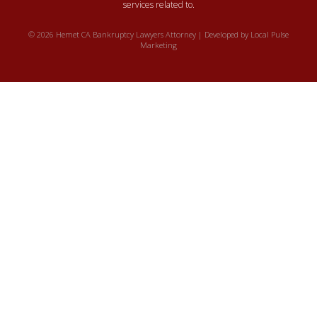
services related to.
© 2026 Hemet CA Bankruptcy Lawyers Attorney | Developed by
Local Pulse
Marketing