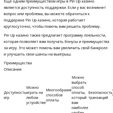
Еще одним преимуществом игры в Pin Up казино
является доступность поддержки. Если у вас возникнет
вопрос или проблема, вы можете обратиться к
поддержке Pin Up казино, которая работает
круглосуточно, чтобы помочь вам решить проблему.
Pin Up казино также предлагает программу лояльности,
которая позволяет вам получать бонусы и преимущества
за игру. Это может помочь вам увеличить свой банкролл
и улучшить свои шансы на выигрыш.
Преимущества
Описание
Можно
выбрать
Можно
способ
Многообразие
Доступность
играть на
оплаты,
Безопасность
способов
игр
любом
который
транзакций
оплаты
устройстве
вам
наиболее
удобен