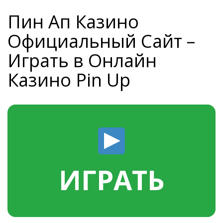
Пин Ап Казино
Официальный Сайт –
Играть в Онлайн
Казино Pin Up
ИГРАТЬ