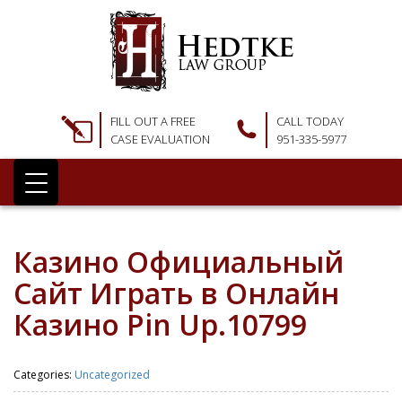
FILL OUT A FREE
CALL TODAY
CASE EVALUATION
951-335-5977
Казино Официальный
Сайт Играть в Онлайн
Казино Pin Up.10799
Categories:
Uncategorized