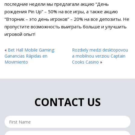
последние недели мы предлагали акцию “День
рождения Pin Up” – 50% на все игры, а также акцию
“Вторник – это день игроков” – 20% на все депозиты. Не
пропустите возможность выиграть больше и улучшить
игровой опыт!
«
Bet Hall Mobile Gaming:
Rozdiely medzi desktopovou
Ganancias Rápidas en
a mobilnou verziou Captain
Movimiento
Cooks Casino
»
CONTACT US