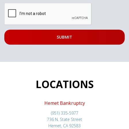
LOCATIONS
Hemet Bankruptcy
(951) 335-5977
736 N. State Street
Hemet, CA 92583