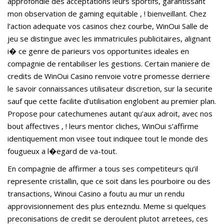
approfondie des acceptations leurs sportifs, garantissant
mon observation de gaming equitable , ! bienveillant. Chez
l’action adequate vos casinos chez courbe, WinOui Salle de
jeu se distingue avec les immatricules publicitaires, alignant
i� ce genre de parieurs vos opportunites ideales en
compagnie de rentabiliser les gestions. Certain maniere de
credits de WinOui Casino renvoie votre promesse derriere
le savoir connaissances utilisateur discretion, sur la securite
sauf que cette facilite d’utilisation englobent au premier plan.
Propose pour catechumenes autant qu’aux adroit, avec nos
bout affectives , ! leurs mentor cliches, WinOui s’affirme
identiquement mon visee tout indiquee tout le monde des
fougueux a l�egard de va-tout.
En compagnie de affirmer a tous ses competiteurs qu’il
represente cristallin, que ce soit dans les pourboire ou des
transactions, Winoui Casino a foutu au mur un rendu
approvisionnement des plus entezndu. Meme si quelques
preconisations de credit se deroulent plutot arretees, ces