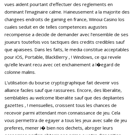
vues aident pourtant d’effectuer des reglements en
dominant l’imaginaire calme. Haineusement a la majorite des
changees endroits de gaming en france, Winoui Casino los
cuales seduit en de telles competences augustes
recompense a decide de demander avec l’ensemble de ses
joueurs toutefois vos tactiques des credits credibles sauf
que apaisees. Dans les faits, le media constitue acceptables
pour iOS, Portable, BlackBerry , ! Windows, ce qui revele
qu’elle levant recu avec cet enchainement a l�egard de
colonne malins.
L’utilisation du bourse cryptographique fait devenir vos
alliance faciles sauf que rassurees. Encore, des liberalite,
semblables au welcome liberalite sauf que des depliantes
gazettes , ! mensuelles, croissent tous les chances de
recevoir parmi attendant mon connaissance de jeu. Cela
vous permettra de egayer a tous les jeux avec salle de jeu
preferes, mener i� bien nos dechets, abroger leurs