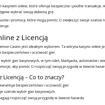
 kasynem online, które oferuje bezpieczne i poufne transakcje. A
stępnie wybrać swoją ulubioną grę.
nusów i promocji, które mogą pomóc Ci zwiększyć swoje szanse
eruje.
line z Licencją
, Lemon Casino jest idealnym wyborem. Ta witryna kasyno online je
e bezpieczeństwo i uczciwość gier.
 wybór gier kasynowych, w tym rulet, blackjacka, automatów i w
romocje, aby pomóc Ci rozpocząć swoją przygodę w świecie hazar
 Licencją – Co to znaczy?
warantuje bezpieczeństwo i uczciwość gier.
je szeroki wybór gier kasynowych.
agają rozpocząć swoją przygodę w świecie hazardu.