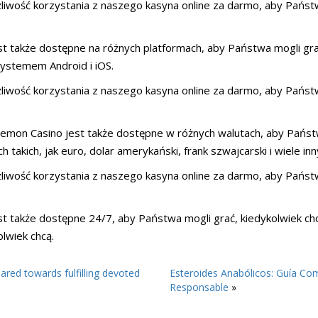
iwość korzystania z naszego kasyna online za darmo, aby Państw
t także dostępne na różnych platformach, aby Państwa mogli grać
systemem Android i iOS.
iwość korzystania z naszego kasyna online za darmo, aby Państw
Lemon Casino jest także dostępne w różnych walutach, aby Państw
 takich, jak euro, dolar amerykański, frank szwajcarski i wiele inn
iwość korzystania z naszego kasyna online za darmo, aby Państw
t także dostępne 24/7, aby Państwa mogli grać, kiedykolwiek ch
lwiek chcą.
eared towards fulfilling devoted
Esteroides Anabólicos: Guía Co
Responsable
»