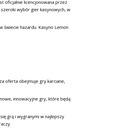
st oficjalnie licencjonowana przez
e szeroki wybór gier kasynowych, w
 w świecie hazardu. Kasyno Lemon
a oferta obejmuje gry karciane,
e nowe, innowacyjne gry, które będą
się grą i wygranymi w najlepszy
raczy.