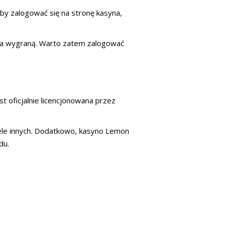
by zalogować się na stronę kasyna,
 na wygraną. Warto zatem zalogować
st oficjalnie licencjonowana przez
iele innych. Dodatkowo, kasyno Lemon
du.