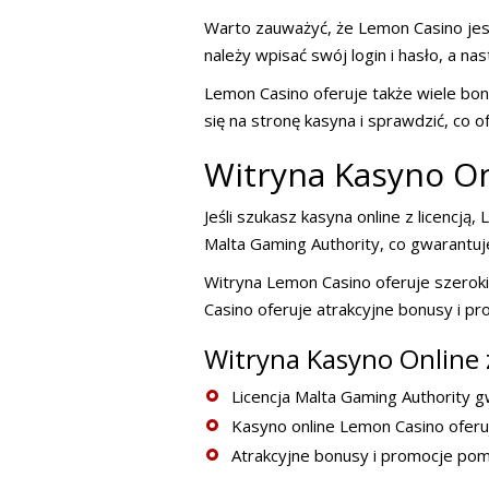
Warto zauważyć, że Lemon Casino jest
należy wpisać swój login i hasło, a na
Lemon Casino oferuje także wiele bo
się na stronę kasyna i sprawdzić, co of
Witryna Kasyno On
Jeśli szukasz kasyna online z licencją
Malta Gaming Authority, co gwarantuj
Witryna Lemon Casino oferuje szeroki
Casino oferuje atrakcyjne bonusy i p
Witryna Kasyno Online z
Licencja Malta Gaming Authority g
Kasyno online Lemon Casino oferu
Atrakcyjne bonusy i promocje pom