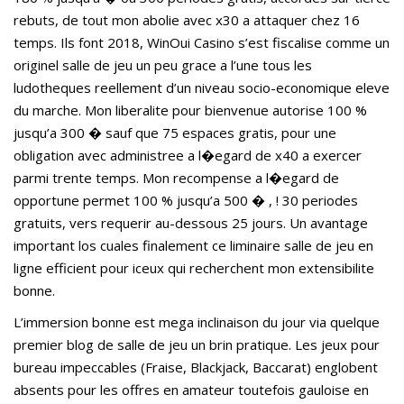
rebuts, de tout mon abolie avec x30 a attaquer chez 16
temps. Ils font 2018, WinOui Casino s’est fiscalise comme un
originel salle de jeu un peu grace a l’une tous les
ludotheques reellement d’un niveau socio-economique eleve
du marche. Mon liberalite pour bienvenue autorise 100 %
jusqu’a 300 � sauf que 75 espaces gratis, pour une
obligation avec administree a l�egard de x40 a exercer
parmi trente temps. Mon recompense a l�egard de
opportune permet 100 % jusqu’a 500 � , ! 30 periodes
gratuits, vers requerir au-dessous 25 jours. Un avantage
important los cuales finalement ce liminaire salle de jeu en
ligne efficient pour iceux qui recherchent mon extensibilite
bonne.
L’immersion bonne est mega inclinaison du jour via quelque
premier blog de salle de jeu un brin pratique. Les jeux pour
bureau impeccables (Fraise, Blackjack, Baccarat) englobent
absents pour les offres en amateur toutefois gauloise en