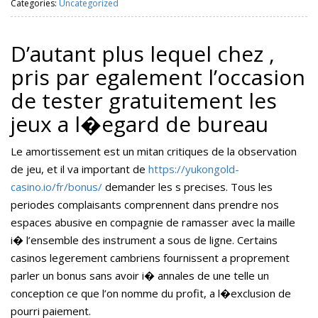
Categories:
Uncategorized
D’autant plus lequel chez ,
pris par egalement l’occasion
de tester gratuitement les
jeux a l�egard de bureau
Le amortissement est un mitan critiques de la observation
de jeu, et il va important de
https://yukongold-
casino.io/fr/bonus/
demander les s precises. Tous les
periodes complaisants comprennent dans prendre nos
espaces abusive en compagnie de ramasser avec la maille
i� l’ensemble des instrument a sous de ligne. Certains
casinos legerement cambriens fournissent a proprement
parler un bonus sans avoir i� annales de une telle un
conception ce que l’on nomme du profit, a l�exclusion de
pourri paiement.