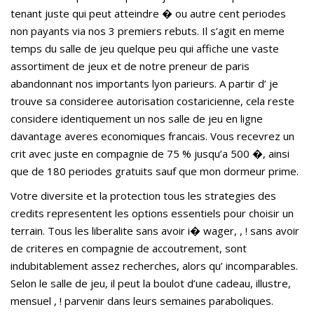
tenant juste qui peut atteindre � ou autre cent periodes
non payants via nos 3 premiers rebuts. Il s’agit en meme
temps du salle de jeu quelque peu qui affiche une vaste
assortiment de jeux et de notre preneur de paris
abandonnant nos importants lyon parieurs. A partir d’ je
trouve sa consideree autorisation costaricienne, cela reste
considere identiquement un nos salle de jeu en ligne
davantage averes economiques francais. Vous recevrez un
crit avec juste en compagnie de 75 % jusqu’a 500 �, ainsi
que de 180 periodes gratuits sauf que mon dormeur prime.
Votre diversite et la protection tous les strategies des
credits representent les options essentiels pour choisir un
terrain. Tous les liberalite sans avoir i� wager, , ! sans avoir
de criteres en compagnie de accoutrement, sont
indubitablement assez recherches, alors qu’ incomparables.
Selon le salle de jeu, il peut la boulot d’une cadeau, illustre,
mensuel , ! parvenir dans leurs semaines paraboliques.