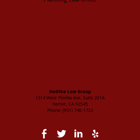
Hedtke Law Group
1314 West Florida Ave, Suite 201A
Hemet, CA 92545
Phone: (951) 746-1722