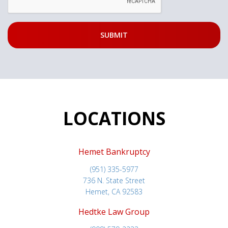
LOCATIONS
Hemet Bankruptcy
(951) 335-5977
736 N. State Street
Hemet, CA 92583
Hedtke Law Group