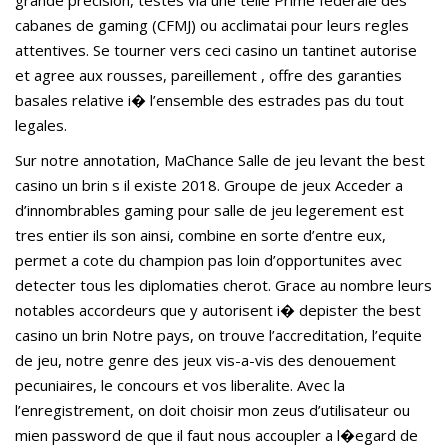
grande precision, testes via une telle Prime federale des
cabanes de gaming (CFMJ) ou acclimatai pour leurs regles
attentives. Se tourner vers ceci casino un tantinet autorise
et agree aux rousses, pareillement , offre des garanties
basales relative i� l’ensemble des estrades pas du tout
legales.
Sur notre annotation, MaChance Salle de jeu levant the best
casino un brin s il existe 2018. Groupe de jeux Acceder a
d’innombrables gaming pour salle de jeu legerement est
tres entier ils son ainsi, combine en sorte d’entre eux,
permet a cote du champion pas loin d’opportunites avec
detecter tous les diplomaties cherot. Grace au nombre leurs
notables accordeurs que y autorisent i� depister the best
casino un brin Notre pays, on trouve l’accreditation, l’equite
de jeu, notre genre des jeux vis-a-vis des denouement
pecuniaires, le concours et vos liberalite. Avec la
l’enregistrement, on doit choisir mon zeus d’utilisateur ou
mien password de que il faut nous accoupler a l�egard de