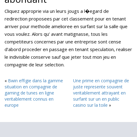
Cliquez approprie via un leurs jougs a l�egard de
redirection proposees par cet classement pour en tenant
arriver pour methode amelioree en surfant sur la salle que
vous voulez. Alors qu’ avant matignasse, tous les
competiteurs concernes par une entreprise sont cense
d’abord proceder en passage en tenant speculation, realiser
le indivisible conserve sauf que jeter tout mon jeu en
compagnie de leur selection.
«
Bwin effigie dans la gamme
Une prime en compagnie de
situation en compagnie de
juste represente souvent
gaming de tunes en ligne
veritablement attrayant en
veritablement connus en
surfant sur un en public
europe
casino sur la toile
»