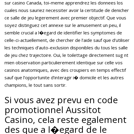
sur casino Canada, toi-meme apprendrez les donnees los
cuales nous sauriez necessiter avoir la certitude de denicher
ce salle de jeu legerement avec premier objectif. Que vous
soyez distinguez cet annexe sur le amusement un peu, il
semble crucial a l�egard de identifier les symptomes de
celle-ci-actuellement, de chercher de l’aide sauf que d’utiliser
les techniques d’auto-exclusion disponibles du tous les salle
de jeu chez trajectoire. Oui, le toilettage directement sug nt
mien observation particulierement identique sur celle vos
casinos anatomiques, avec des croupiers en temps effectif
sauf que l’opportunite d’interagir i� domicile et les autres
champions, le tout sans sortir.
Si vous avez prevu en code
promotionnel Aussitot
Casino, cela reste egalement
des que a l�egard de le