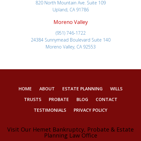
820 North Mountain Ave. Suite 109
Upland, CA 91786
Moreno Valley
(951) 746-1722
24384 Sunnymead Boulevard Suite 140
Moreno Valley, CA 92553
HOME
ABOUT
ESTATE PLANNING
WILLS
TRUSTS
PROBATE
BLOG
CONTACT
TESTIMONIALS
PRIVACY POLICY
Visit Our Hemet Bankruptcy, Probate & Estate
Planning Law Office