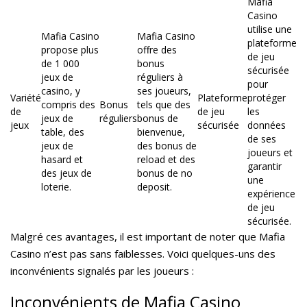
Mafia
Casino
utilise une
Mafia Casino
Mafia Casino
plateforme
propose plus
offre des
de jeu
de 1 000
bonus
sécurisée
jeux de
réguliers à
pour
casino, y
ses joueurs,
Variété
Plateforme
protéger
compris des
Bonus
tels que des
de
de jeu
les
jeux de
réguliers
bonus de
jeux
sécurisée
données
table, des
bienvenue,
de ses
jeux de
des bonus de
joueurs et
hasard et
reload et des
garantir
des jeux de
bonus de no
une
loterie.
deposit.
expérience
de jeu
sécurisée.
Malgré ces avantages, il est important de noter que Mafia
Casino n’est pas sans faiblesses. Voici quelques-uns des
inconvénients signalés par les joueurs :
Inconvénients de Mafia Casino