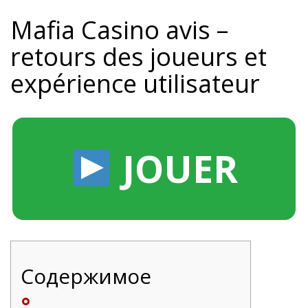
Mafia Casino avis –
retours des joueurs et
expérience utilisateur
JOUER
Содержимое