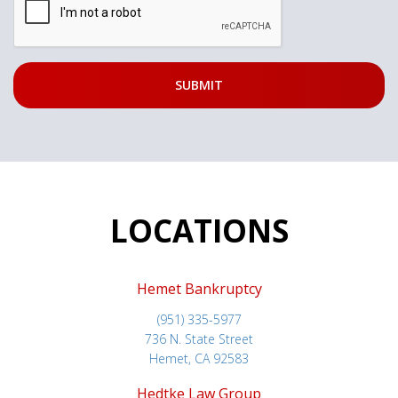
LOCATIONS
Hemet Bankruptcy
(951) 335-5977
736 N. State Street
Hemet, CA 92583
Hedtke Law Group