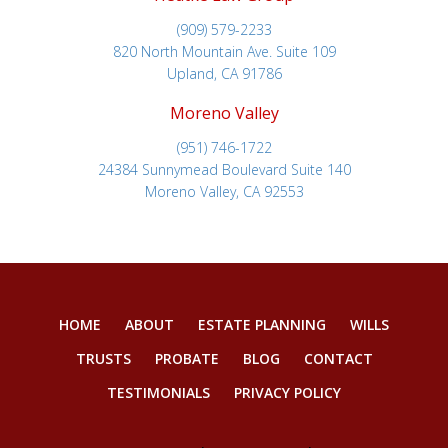
(909) 579-2233
820 North Mountain Ave. Suite 109
Upland, CA 91786
Moreno Valley
(951) 746-1722
24384 Sunnymead Boulevard Suite 140
Moreno Valley, CA 92553
HOME
ABOUT
ESTATE PLANNING
WILLS
TRUSTS
PROBATE
BLOG
CONTACT
TESTIMONIALS
PRIVACY POLICY