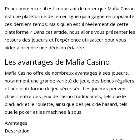
Pour commencer, il est important de noter que Mafia Casino
est une plateforme de jeu en ligne qui a gagné en popularité
ces derniers temps. Mais qu’en est-il réellement de cette
plateforme ? Dans cet article, nous allons vous présenter les
retours des joueurs et l’expérience utilisateur pour vous
aider à prendre une décision éclairée.
Les avantages de Mafia Casino
Mafia Casino offre de nombreux avantages à ses joueurs,
notamment une grande variété de jeux, des bonus réguliers
et une plateforme de jeu sécurisée. Les joueurs peuvent
choisir entre des jeux de casino traditionnels, tels que le
blackjack et le roulette, ainsi que des jeux de hasard, tels
que le poker et les machines à sous.
Avantages
Description