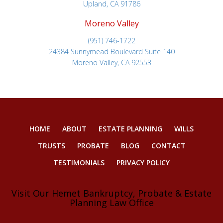
Upland, CA 91786
Moreno Valley
(951) 746-1722
24384 Sunnymead Boulevard Suite 140
Moreno Valley, CA 92553
HOME
ABOUT
ESTATE PLANNING
WILLS
TRUSTS
PROBATE
BLOG
CONTACT
TESTIMONIALS
PRIVACY POLICY
Visit Our Hemet Bankruptcy, Probate & Estate
Planning Law Office