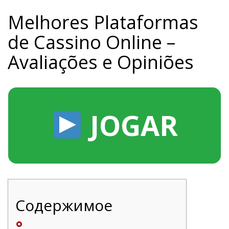
Melhores Plataformas
de Cassino Online –
Avaliações e Opiniões
JOGAR
Содержимое