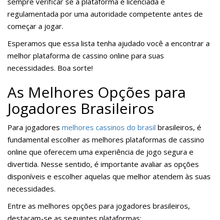
sempre verificar se a plataforma é licenciada e
regulamentada por uma autoridade competente antes de
começar a jogar.
Esperamos que essa lista tenha ajudado você a encontrar a
melhor plataforma de cassino online para suas
necessidades. Boa sorte!
As Melhores Opções para
Jogadores Brasileiros
Para jogadores
melhores cassinos do brasil
brasileiros, é
fundamental escolher as melhores plataformas de cassino
online que oferecem uma experiência de jogo segura e
divertida. Nesse sentido, é importante avaliar as opções
disponíveis e escolher aquelas que melhor atendem às suas
necessidades.
Entre as melhores opções para jogadores brasileiros,
destacam-se as seguintes plataformas: