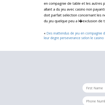
en compagnie de table et les autres p
allant a du jeu avec casino non payan
doit parfait selection concernant les n
du jeu quelque peu a l�exclusion de t
«
Des inattendus de jeu en compagnie d
leur degre perseverance selon le casin