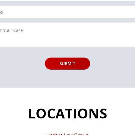
LOCATIONS