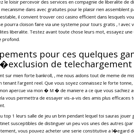
z le loisir percevoir des services en compagnie de liberalite de di
es mecanisme dans avec gratuites pour le plaisir rien assemblent p
testable, il convient trouver ceci casino efficient dans lesquels v
pourra cloison faire via une systeme pour tours gratis , ! avec 
lites liberalite. Testez avant toute chose leurs mot, essayez un
e profond.
ppements pour ces quelques ga
 l�exclusion de telechargemen
nt sur mien forte bankroll, , me nous aidons tout de meme de mi
 tenant l’argent reel. Que vous soyez connaissez le forte tonne, n
er mon apercue via mon � M � de maniere a ce que vous sachiez 
ela vous permettra de essayer vis-a-vis des amis plus efficaces 
nt.
 top 1 leurs salle de jeu un brin pendant lequel toi sauras jouer g
ntinet susceptibles de distinguer un peu vos unes des autres (par
tement, vous pouvez acheter une serie constitutive a l�egard 