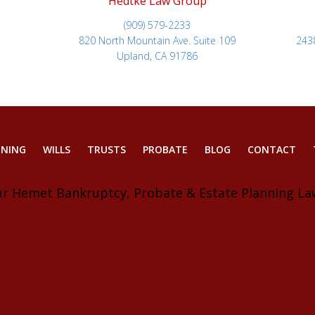
Hedtke Law Group
(909) 579-2233
820 North Mountain Ave. Suite 109
243
Upland, CA 91786
NNING
WILLS
TRUSTS
PROBATE
BLOG
CONTACT
ur Hemet Bankruptcy, Probate & Estate Planning La