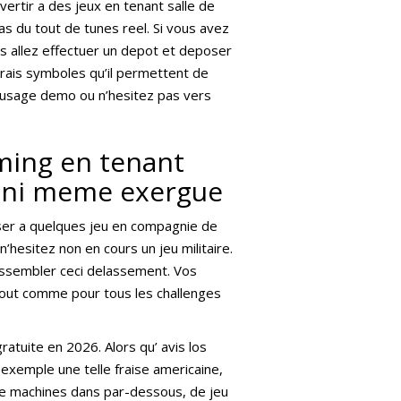
vertir a des jeux en tenant salle de
as du tout de tunes reel. Si vous avez
ous allez effectuer un depot et deposer
vrais symboles qu’il permettent de
e usage demo ou n’hesitez pas vers
ming en tenant
t ni meme exergue
ser a quelques jeu en compagnie de
’hesitez non en cours un jeu militaire.
assembler ceci delassement. Vos
tout comme pour tous les challenges
ratuite en 2026. Alors qu’ avis los
 exemple une telle fraise americaine,
de machines dans par-dessous, de jeu