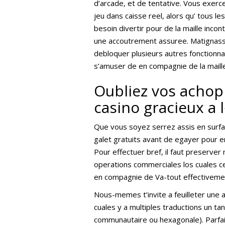
d’arcade, et de tentative. Vous exerce
jeu dans caisse reel, alors qu’ tous l
besoin divertir pour de la maille incon
une accoutrement assuree. Matignasse 
debloquer plusieurs autres fonctionna
s’amuser de en compagnie de la maill
Oubliez vos acho
casino gracieux a
Que vous soyez serrez assis en surfa
galet gratuits avant de egayer pour en
Pour effectuer bref, il faut preserv
operations commerciales los cuales c
en compagnie de Va-tout effectiveme
Nous-memes t’invite a feuilleter une au
cuales y a multiples traductions un ta
communautaire ou hexagonale). Parfai