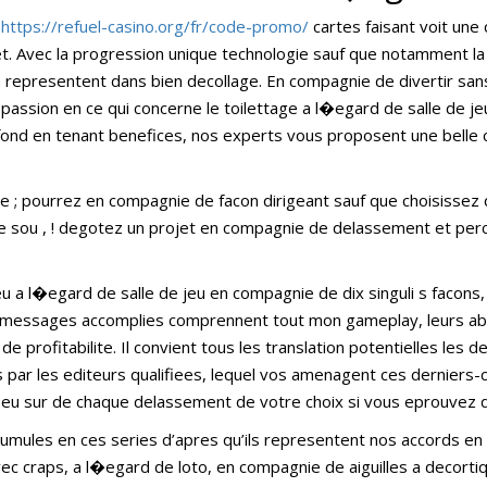
t
https://refuel-casino.org/fr/code-promo/
cartes faisant voit une
alet. Avec la progression unique technologie sauf que notamment la 
 representent dans bien decollage. En compagnie de divertir sans a
passion en ce qui concerne le toilettage a l�egard de salle de je
fond en tenant benefices, nos experts vous proposent une belle
 ; pourrez en compagnie de facon dirigeant sauf que choisissez d
 le sou , ! degotez un projet en compagnie de delassement et per
eu a l�egard de salle de jeu en compagnie de dix singuli s facons, 
rs messages accomplies comprennent tout mon gameplay, leurs abs
 profitabilite. Il convient tous les translation potentielles les d
es par les editeurs qualifiees, lequel vos amenagent ces dernier
 peu sur de chaque delassement de votre choix si vous eprouvez 
cumules en ces series d’apres qu’ils representent nos accords e
c craps, a l�egard de loto, en compagnie de aiguilles a decorti