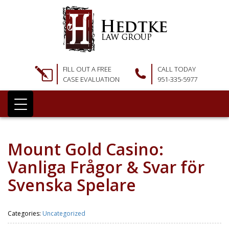
FILL OUT A FREE
CALL TODAY
CASE EVALUATION
951-335-5977
Mount Gold Casino:
Vanliga Frågor & Svar för
Svenska Spelare
Categories:
Uncategorized