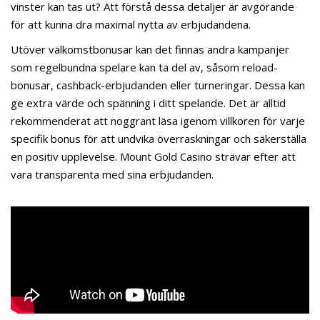
vinster kan tas ut? Att förstå dessa detaljer är avgörande
för att kunna dra maximal nytta av erbjudandena.
Utöver välkomstbonusar kan det finnas andra kampanjer
som regelbundna spelare kan ta del av, såsom reload-
bonusar, cashback-erbjudanden eller turneringar. Dessa kan
ge extra värde och spänning i ditt spelande. Det är alltid
rekommenderat att noggrant läsa igenom villkoren för varje
specifik bonus för att undvika överraskningar och säkerställa
en positiv upplevelse. Mount Gold Casino strävar efter att
vara transparenta med sina erbjudanden.