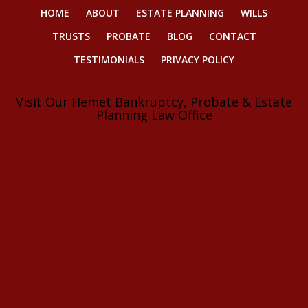
HOME
ABOUT
ESTATE PLANNING
WILLS
TRUSTS
PROBATE
BLOG
CONTACT
TESTIMONIALS
PRIVACY POLICY
Visit Our Hemet Bankruptcy, Probate & Estate
Planning Law Office