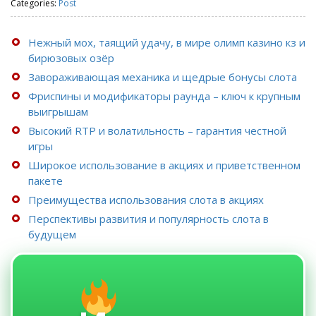
Categories:
Post
Нежный мох, таящий удачу, в мире олимп казино кз и
бирюзовых озёр
Завораживающая механика и щедрые бонусы слота
Фриспины и модификаторы раунда – ключ к крупным
выигрышам
Высокий RTP и волатильность – гарантия честной
игры
Широкое использование в акциях и приветственном
пакете
Преимущества использования слота в акциях
Перспективы развития и популярность слота в
будущем