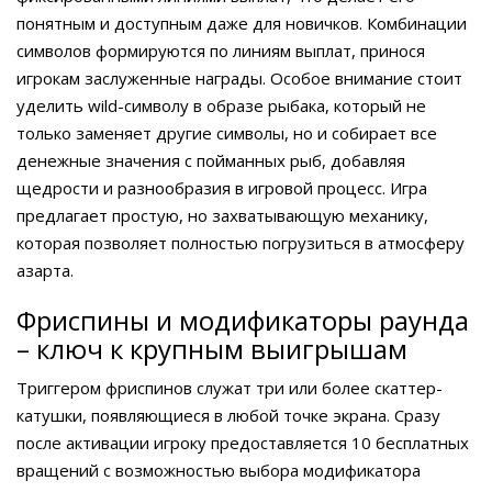
понятным и доступным даже для новичков. Комбинации
символов формируются по линиям выплат, принося
игрокам заслуженные награды. Особое внимание стоит
уделить wild-символу в образе рыбака, который не
только заменяет другие символы, но и собирает все
денежные значения с пойманных рыб, добавляя
щедрости и разнообразия в игровой процесс. Игра
предлагает простую, но захватывающую механику,
которая позволяет полностью погрузиться в атмосферу
азарта.
Фриспины и модификаторы раунда
– ключ к крупным выигрышам
Триггером фриспинов служат три или более скаттер-
катушки, появляющиеся в любой точке экрана. Сразу
после активации игроку предоставляется 10 бесплатных
вращений с возможностью выбора модификатора