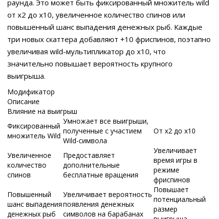
раунда. Это может быть фиксированный множитель wild
от x2 до x10, увеличенное количество спинов или
повышенный шанс выпадения денежных рыб. Каждые
три новых скаттера добавляют +10 фриспинов, поэтапно
увеличивая wild-мультипликатор до x10, что
значительно повышает вероятность крупного
выигрыша.
Модификатор
Описание
Влияние на выигрыш
Умножает все выигрыши,
Фиксированный
полученные с участием
От x2 до x10
множитель Wild
Wild-символа
Увеличивает
Увеличенное
Предоставляет
время игры в
количество
дополнительные
режиме
спинов
бесплатные вращения
фриспинов
Повышает
Повышенный
Увеличивает вероятность
потенциальный
шанс выпадения
появления денежных
размер
денежных рыб
символов на барабанах
выигрыша