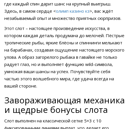
где каждый спин дарит шанс на крупный выигрыш.
Здесь, в самом сердце <
олимп казино кз
>, вас ждёт
незабываемый опыт и множество приятных сюрпризов.
Этот слот – настоящее произведение искусства, в
котором каждая деталь продумана до мелочей. Пёстрые
тропические рыбы, яркие блёсны и спиннинги мелькают
на барабанах, создавая ощущение настоящего морского
улова. А образ загорелого рыбака в гавайке не только
радует глаз, но и выполняет функцию wild-символа,
умножая ваши шансы на успех. Почувствуйте себя
частью этого волшебного мира, где удача всегда на
вашей стороне.
Завораживающая механика
и щедрые бонусы слота
Слот выполнен на классической сетке 5×3 с 10
фиксированными линиями выплат, что делает его