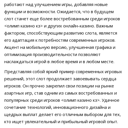
работают над улучшением игры, добавляя новые
функции и возможности. Ожидается, что в будущем
слот станет еще более востребованным среди игроков
<олимп казино кз> и других онлайн-казино. Важным
фактором, способствующим развитию слота, является
его адаптация к потребностям современных игроков.
Акцент на мобильную версию, улучшенная графика и
оптимизация производительности позволяют
наслаждаться игрой в любое время и в любом месте.
Представляя собой яркий пример современных игровых
решений, этот слот продолжает завоевывать сердца
игроков. Он прочно закрепил свои позиции на рынке
азартных игр, став одним из самых востребованных и
популярных среди игроков <олимп казино кз>. Удачное
сочетание технологий, инновационного дизайна и
щедрых выплат делает его отличным выбором для тех,
кто ищет увлекательный и прибыльный игровой опыт.