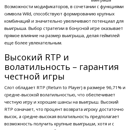
Возможности модификаторов, в сочетании с функциями
символа Wild, способствуют формированию крупных
комбинаций и значительно увеличивают потенциал для
выигрыша. Выбор стратегии в бонусной игре оказывает
прямое влияние на размер выигрыша, делая геймплей
еще более увлекательным.
Высокий RTP и
волатильность – гарантия
честной игры
Слот обладает RTP (Return to Player) в размере 96,71% и
средне-высокой волатильностью, что обеспечивает
честную игру и хорошие шансы на выигрыш. Высокий
RTP означает, что процент возврата игроку достаточно
высок, а средне-высокая волатильность предполагает
возможность получить крупные выигрыши, хотя и с