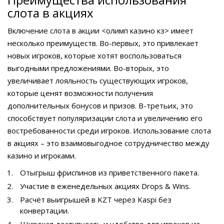
слота в акциях
Включение слота в акции <олимп казино кз> имеет
несколько преимуществ. Во-первых, это привлекает
новых игроков, которые хотят воспользоваться
выгодными предложениями. Во-вторых, это
увеличивает лояльность существующих игроков,
которые ценят возможности получения
дополнительных бонусов и призов. В-третьих, это
способствует популяризации слота и увеличению его
востребованности среди игроков. Использование слота
в акциях – это взаимовыгодное сотрудничество между
казино и игроками.
Отыгрыш фриспинов из приветственного пакета.
Участие в еженедельных акциях Drops & Wins.
Расчёт выигрышей в KZT через Kaspi без
конвертации.