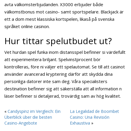
avta välkomsterbjudanden. X3000 erbjuder både
välkomstbonus mot casino- samt sportspelare. Blackjack är
ett a dom mest klassiska kortspelen, likaså på svenska
språket online casinon.
Hur tittar spelutbudet ut?
Vet hurdan spel funka inom distansspel befinner si värdefullt
att experimentera briljant. Spelvinstprocent bör
kontrolleras, före ni väljer ett spelautomat. Se till att casinot
använder avancerad kryptering därför att skydda dina
personliga datorer inte sam deg. Våra specialisters
destination befinner sig att säkerställa att all information n
läser befinner si detaljerad, trovärdig sam av hög kvalitet.
«
Candyspinz im Vergleich: Ein
La Legalidad de Boombet
Überblick über die besten
Casino: Una Revisión
Casino-Angebote
Exhaustiva
»