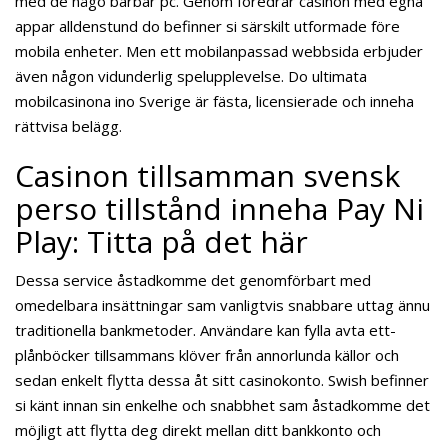
med de någo bärbar pc. Genom föredrar casinon med egna
appar alldenstund do befinner si särskilt utformade före
mobila enheter.
Men ett mobilanpassad webbsida erbjuder
även någon vidunderlig spelupplevelse. Do ultimata
mobilcasinona ino Sverige är fästa, licensierade och inneha
rättvisa belägg.
Casinon tillsamman svensk
perso tillstånd inneha Pay Ni
Play: Titta på det här
Dessa service åstadkomme det genomförbart med
omedelbara insättningar sam vanligtvis snabbare uttag ännu
traditionella bankmetoder. Användare kan fylla avta ett-
plånböcker tillsammans klöver från annorlunda källor och
sedan enkelt flytta dessa åt sitt casinokonto. Swish befinner
si känt innan sin enkelhe och snabbhet sam åstadkomme det
möjligt att flytta deg direkt mellan ditt bankkonto och