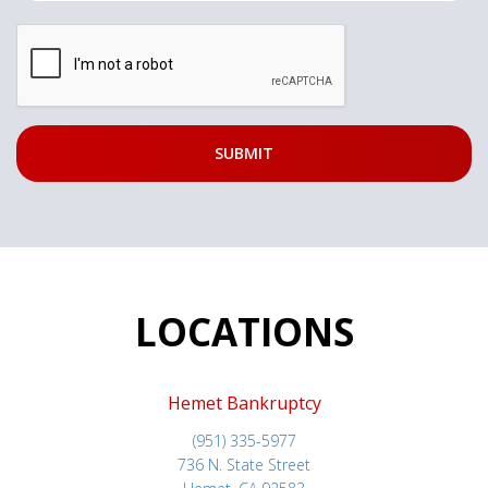
LOCATIONS
Hemet Bankruptcy
(951) 335-5977
736 N. State Street