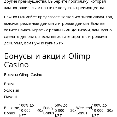
другие преимущества. Выберите программу, которая
вам понравилась, и начните получать преимущества.
Важно! Олимпбет предлагает несколько типов аккаунтов,
включая реальные деньги и игровые деньги. Если вы
хотите начать играть с реальными деньгами, вам нужно
сделать депозит, а если вы хотите играть с игровыми
деньгами, вам нужно купить их.
Бонусы и акции Olimp
Casino
Бонусы Olimp Casino
Бонус
Условия
Пayout
100% до
50% до
100% до
Вelcome
Friday
Weekend
10 000
40x
5 000
20x
10 000
30x
Bonus
Bonus
Bonus
KZT
KZT
KZT