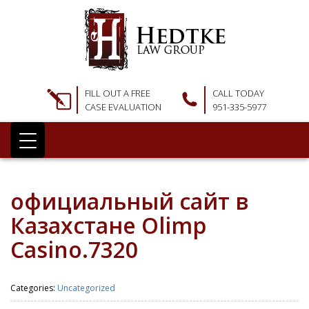
FILL OUT A FREE
CALL TODAY
CASE EVALUATION
951-335-5977
официальный сайт в
Казахстане Olimp
Casino.7320
Categories:
Uncategorized