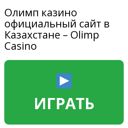
Олимп казино
официальный сайт в
Казахстане – Olimp
Casino
ИГРАТЬ