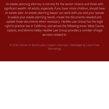
An estate planning attorney is not only for the senior citizens and those with
significant wealth. All adults, especially if you have minor children, should have
an estate plan. An estate planning lawyer can work with you and your spouse
to assess your estate planning needs, create the documents needed and
update those documents when necessary. Hedtke Law Group has the legal
right to practice law in California, and serves the following areas: West Covina,
Upland, and Moreno Valley Hedtke Law Group provides a number of legal
services related to.
© 2026 Hemet CA Bankruptcy Lawyers Attorney | Developed by
Local Pulse
Marketing