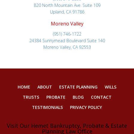
820 North Mountain Ave. Suite 109
Upland, CA 91786
Moreno Valley
(951) 746-1722
24384 Sunnymead Boulevard Suite 140
Moreno Valley, CA 92553
HOME
ABOUT
ESTATE PLANNING
WILLS
TRUSTS
PROBATE
BLOG
CONTACT
TESTIMONIALS
PRIVACY POLICY
Visit Our Hemet Bankruptcy, Probate & Estate
Planning Law Office