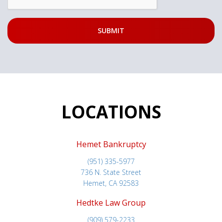
LOCATIONS
Hemet Bankruptcy
(951) 335-5977
736 N. State Street
Hemet, CA 92583
Hedtke Law Group
(909) 579-2233