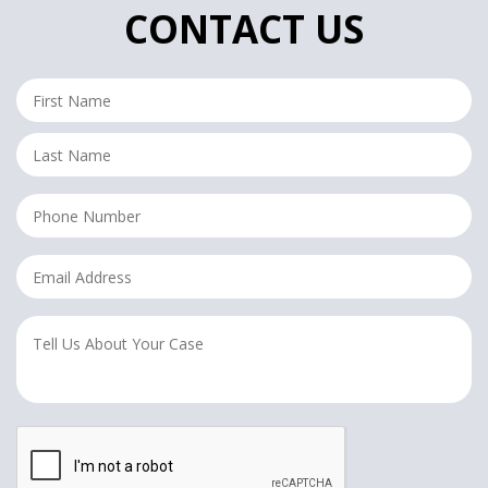
CONTACT US