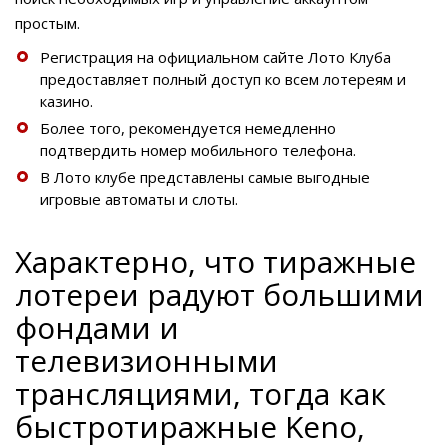
простым.
Регистрация на официальном сайте Лото Клуба
предоставляет полный доступ ко всем лотереям и
казино.
Более того, рекомендуется немедленно
подтвердить номер мобильного телефона.
В Лото клубе представлены самые выгодные
игровые автоматы и слоты.
Характерно, что тиражные
лотереи радуют большими
фондами и
телевизионными
трансляциями, тогда как
быстротиражные Keno,