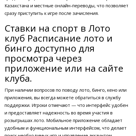
Казахстана и местные онлайн-переводы, что позволяет
сразу приступить к игре после зачисления.
Ставки на спорт в Лото
клуб Расписание лото и
бинго доступно для
просмотра через
приложение или на сайте
клуба.
При наличии вопросов по поводу лото, бинго, кено или
приложения, вы всегда можете обратиться в службу
поддержки. Игроки отмечают — что интерфейс удобен
и предоставляет надежность во время участия в
розыгрышах лото. Мобильное приложение обладает
удобным и функциональным интерфейсом, что делает
поиск необходимых игр и управление аккаунтом