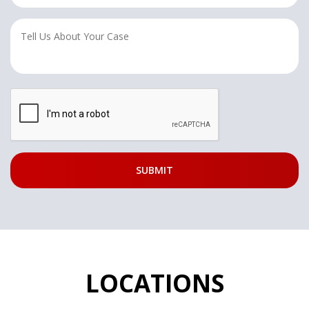
LOCATIONS