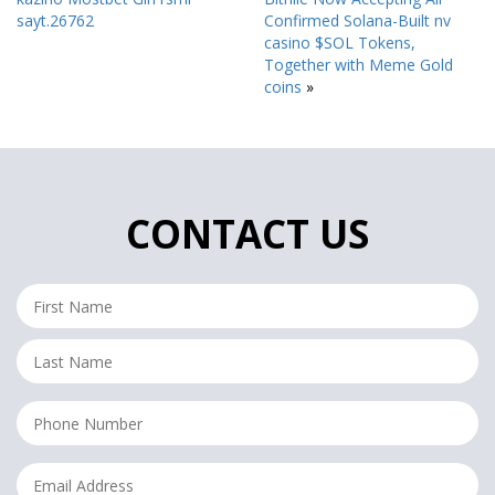
sayt.26762
Confirmed Solana-Built nv
casino $SOL Tokens,
Together with Meme Gold
coins
»
CONTACT US