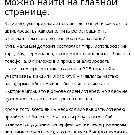
можно найти на главной
странице.
Какие бонусы предлагает онлайн лото клуб и как можно
активировать? Как выполнить регистрацию на
официальном сайте лото клуба в Казахстане?
Минимальный депозит составляет ₸ при использовании
карт, Pay, терминалов, также можно пополнять с баланса
телефона. В приложении проще анализировать
статистику, просматривать архивы PDF тиражей и
участвовать в акциях. Лото клуб ми, являясь частью
платформы, обеспечивает быстрые розыгрыши.
Быстрые игры, это в основе своей лотерея, но здесь не
нужно долго ждать розыгрыша и выплат.
Кроме того, всего лишь необходимо выбрать лотерею,
приобрести билет и дождаться результатов. Сайт
отличается удобным интерфейсом (не перегруженным
лишними элементами), что позволяет быстро находить