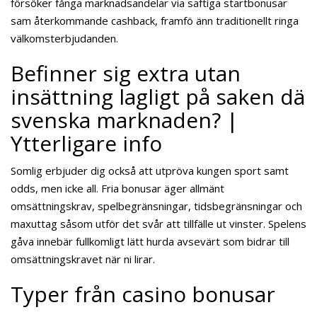
försöker fånga marknadsandelar via saftiga startbonusar
sam återkommande cashback, framfö änn traditionellt ringa
välkomsterbjudanden.
Befinner sig extra utan
insättning lagligt på saken dä
svenska marknaden? |
Ytterligare info
Somlig erbjuder dig också att utpröva kungen sport samt
odds, men icke all. Fria bonusar äger allmänt
omsättningskrav, spelbegränsningar, tidsbegränsningar och
maxuttag såsom utför det svår att tillfälle ut vinster. Spelens
gåva innebär fullkomligt lätt hurda avsevärt som bidrar till
omsättningskravet när ni lirar.
Typer från casino bonusar