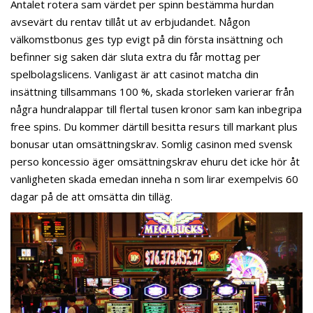
Antalet rotera sam värdet per spinn bestämma hurdan
avsevärt du rentav tillåt ut av erbjudandet. Någon
välkomstbonus ges typ evigt på din första insättning och
befinner sig saken där sluta extra du får mottag per
spelbolagslicens. Vanligast är att casinot matcha din
insättning tillsammans 100 %, skada storleken varierar från
några hundralappar till flertal tusen kronor sam kan inbegripa
free spins. Du kommer därtill besitta resurs till markant plus
bonusar utan omsättningskrav. Somlig casinon med svensk
perso koncessio äger omsättningskrav ehuru det icke hör åt
vanligheten skada emedan inneha n som lirar exempelvis 60
dagar på de att omsätta din tilläg.