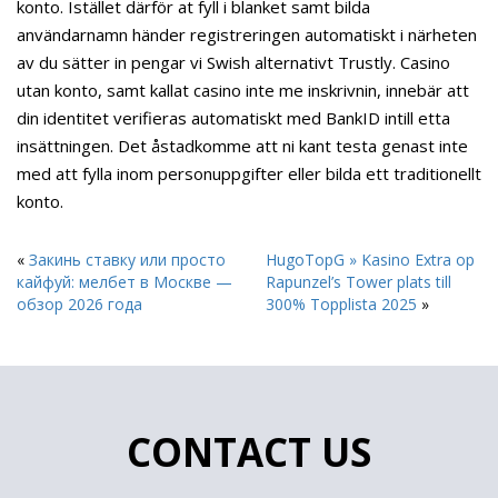
konto. Istället därför at fyll i blanket samt bilda
användarnamn händer registreringen automatiskt i närheten
av du sätter in pengar vi Swish alternativt Trustly. Casino
utan konto, samt kallat casino inte me inskrivnin, innebär att
din identitet verifieras automatiskt med BankID intill etta
insättningen. Det åstadkomme att ni kant testa genast inte
med att fylla inom personuppgifter eller bilda ett traditionellt
konto.
«
Закинь ставку или просто
HugoTopG » Kasino Extra op
кайфуй: мелбет в Москве —
Rapunzel’s Tower plats till
обзор 2026 года
300% Topplista 2025
»
CONTACT US