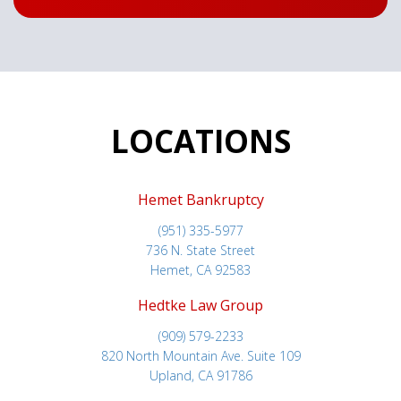
LOCATIONS
Hemet Bankruptcy
(951) 335-5977
736 N. State Street
Hemet, CA 92583
Hedtke Law Group
(909) 579-2233
820 North Mountain Ave. Suite 109
Upland, CA 91786