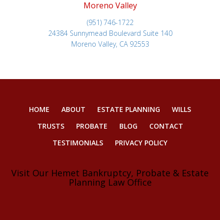
Moreno Valley
(951) 746-1722
24384 Sunnymead Boulevard Suite 140
Moreno Valley, CA 92553
HOME
ABOUT
ESTATE PLANNING
WILLS
TRUSTS
PROBATE
BLOG
CONTACT
TESTIMONIALS
PRIVACY POLICY
Visit Our Hemet Bankruptcy, Probate & Estate
Planning Law Office