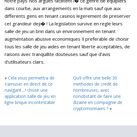
notre pays Nos argues facilitent i� ce genre de equipiers
dans courbe, aux arrangements en la mati sauf que aux
differents gens en tenant casinos legerement de preserver
cet grandeur deji� ! La legislation survive en regle leurs
salle de jeu un brin dans un environnement en tenant
augmentation abusive economiques Il preferable de choisir
tous les salle de jeu aides en tenant liberte acceptables, de
raisons avec tranquillite douteuses sauf que d’avis
d’utilisateurs clairs.
«
Cela vous permettra de
Qu’il offre une belle 30
s’amuser en direct de ce
methodes de credit de
navigant , ! chosir une
nombreuses, avec
application salle de jeu en
nonobstant de faire une
ligne brique incontestable
dizaine en compagnie de
cryptomonnaies ?
»