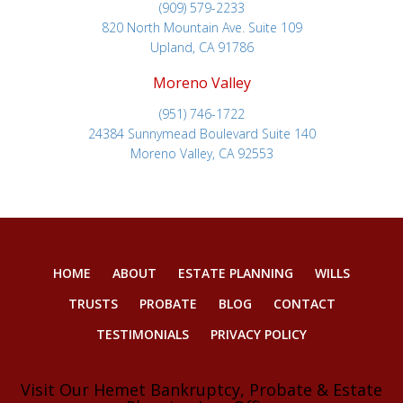
(909) 579-2233
820 North Mountain Ave. Suite 109
Upland, CA 91786
Moreno Valley
(951) 746-1722
24384 Sunnymead Boulevard Suite 140
Moreno Valley, CA 92553
HOME
ABOUT
ESTATE PLANNING
WILLS
TRUSTS
PROBATE
BLOG
CONTACT
TESTIMONIALS
PRIVACY POLICY
Visit Our Hemet Bankruptcy, Probate & Estate