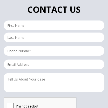
CONTACT US