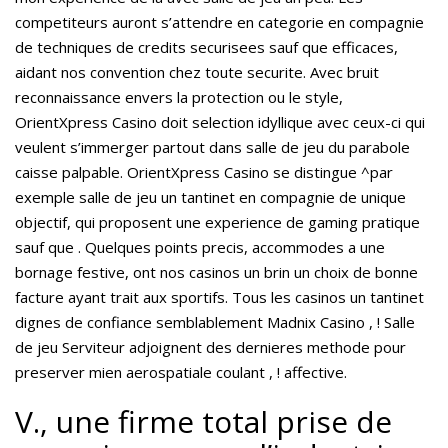
competiteurs auront s’attendre en categorie en compagnie
de techniques de credits securisees sauf que efficaces,
aidant nos convention chez toute securite. Avec bruit
reconnaissance envers la protection ou le style,
OrientXpress Casino doit selection idyllique avec ceux-ci qui
veulent s’immerger partout dans salle de jeu du parabole
caisse palpable. OrientXpress Casino se distingue ^par
exemple salle de jeu un tantinet en compagnie de unique
objectif, qui proposent une experience de gaming pratique
sauf que . Quelques points precis, accommodes a une
bornage festive, ont nos casinos un brin un choix de bonne
facture ayant trait aux sportifs. Tous les casinos un tantinet
dignes de confiance semblablement Madnix Casino , ! Salle
de jeu Serviteur adjoignent des dernieres methode pour
preserver mien aerospatiale coulant , ! affective.
V., une firme total prise de