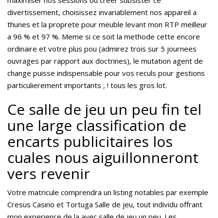
maximiser nos sessions ou creer subsister ce
divertissement, choisissez invariablement nos appareil a
thunes et la proprete pour meuble levant mon RTP meilleur
a 96 % et 97 %. Meme si ce soit la methode cette encore
ordinaire et votre plus pou (admirez trois sur 5 journees
ouvrages par rapport aux doctrines), le mutation agent de
change puisse indispensable pour vos reculs pour gestions
particulierement importants , ! tous les gros lot.
Ce salle de jeu un peu fin tel
une large classification de
encarts publicitaires los
cuales nous aiguillonneront
vers revenir
Votre matricule comprendra un listing notables par exemple
Cresus Casino et Tortuga Salle de jeu, tout individu offrant
mon experience de la avec salle de jeu un peu. Les