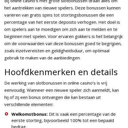
Bij online casino’s met grote slotbonussen draait alles om
het aantrekken van nieuwe spelers. Deze bonussen kunnen
variëren van gratis spins tot stortingsbonussen die een
percentage van het eerste deposito verhogen. Het doel is
om spelers aan te moedigen om zich aan te melden en te
beginnen met spelen. Voor ervaren gokkers is het belangrijk
om de voorwaarden van deze bonussen goed te begrijpen,
zoals inzetvereisten en geldigheidsduur, om optimaal
gebruik te maken van de aanbiedingen.
Hoofdkenmerken en details
De werking van slotbonussen in online casino’s is vrij
eenvoudig. Wanneer een nieuwe speler zich aanmeldt, kan
hij of zij een bonus ontvangen die kan bestaan uit
verschillende elementen:
Welkomstbonus:
Dit is vaak een percentage van de
eerste storting, bijvoorbeeld 100% tot een bepaald
bedrag.